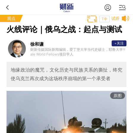
观点
试听
T中
火线评论｜俄乌之战：起点与测试
+关注
徐和谦
财新传媒国际新闻编辑，爱丁堡大学当代史硕士，耶鲁大学Y
ale World Fellows项目学人
地缘政治的魔咒，文化历史与民族关系的撕扯，终究
使乌克兰再次成为这场秩序崩塌的第一个承受者
原图