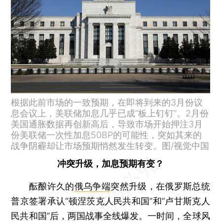
根据此前市场的一致预期，在即将到来的3月份议
息会议上，美联储加息几乎已成“板上钉钉”。2月份
美国通胀数据再创新高后，导致市场开始押注3月
份美联储一次性加息50BP的可能性，突如其来的
战争阴霾却让市场预期悄然发生转变。图/视觉中国
冲突升级，加息预期有变？
酝酿许久的
俄乌争端
突然升级，在俄罗斯总统
普京签署承认“顿涅茨克人民共和国”和“卢甘斯克人
民共和国”后，两国战事全线爆发。一时间，全球风