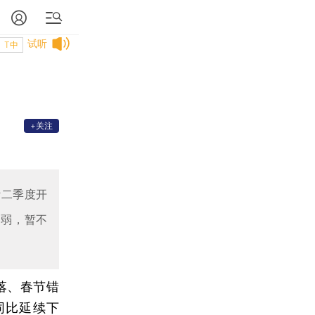
试听
T中
+关注
计二季度开
偏弱，暂不
落、春节错
同比延续下