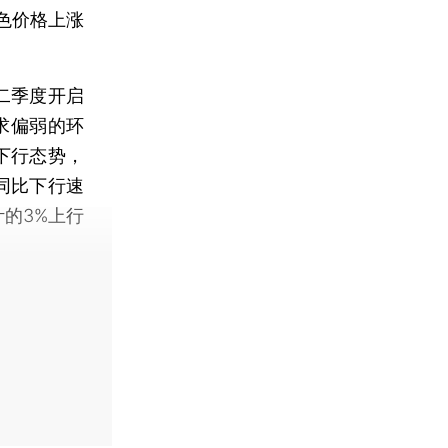
色价格上涨
二季度开启
求偏弱的环
下行态势，
同比下行速
的3%上行