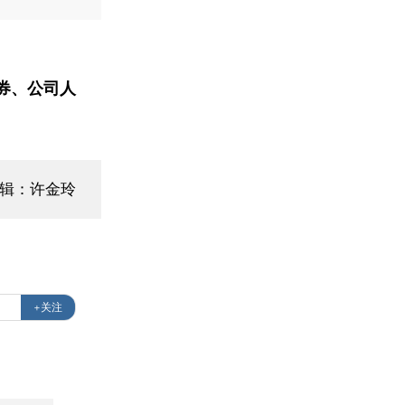
券、公司人
编辑：许金玲
+关注