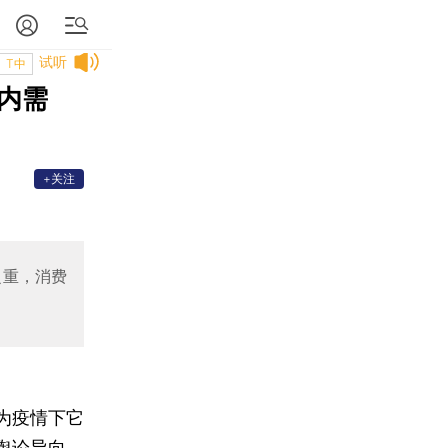
试听
T中
内需
+关注
之重，消费
为疫情下它
舆论导向。