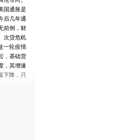
美国通胀是
今后几年通
无前例，财
。次贷危机
但这一轮疫情
松，基础货
度，其增速
大幅下降，只