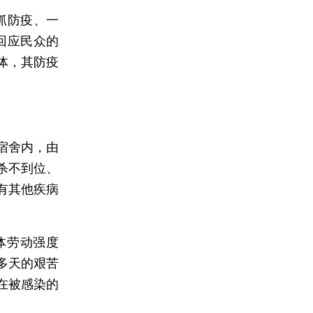
抓防疫、一
回应民众的
体，其防疫
宿舍内，由
杀不到位、
有其他疾病
体劳动强度
多天的艰苦
在被感染的