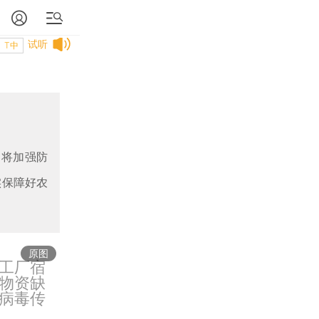
试听
T中
，将加强防
实保障好农
原图
工厂宿
物资缺
病毒传