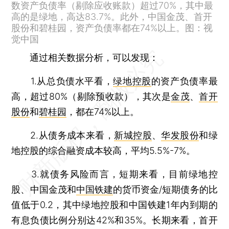
数资产负债率（剔除应收账款）超过70%，其中最
高的是绿地，高达83.7%。此外，中国金茂、首开
股份和碧桂园，资产负债率都在74%以上。图：视
觉中国
通过相关数据分析，可以发现：
1.从总负债水平看，
绿地控股
的资产负债率最
高，超过80%（剔除预收款），其次是
金茂
、
首开
股份
和
碧桂园
，都在74%以上。
2.从债务成本来看，
新城控股
、
华发股份
和绿
地控股的综合融资成本较高，平均5.5%-7%。
3.就债务风险而言，短期来看，目前绿地控
股、中国金茂和
中国铁建
的货币资金/短期债务的比
值低于0.2，其中绿地控股和中国铁建1年内到期的
有息负债比例分别达42%和35%。长期来看，首开