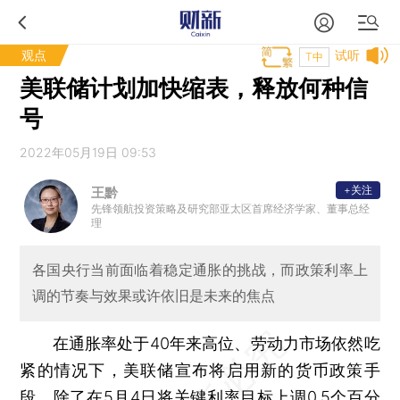
观点
试听
T中
美联储计划加快缩表，释放何种信
号
2022年05月19日 09:53
+关注
王黔
先锋领航投资策略及研究部亚太区首席经济学家、董事总经
理
各国央行当前面临着稳定通胀的挑战，而政策利率上
调的节奏与效果或许依旧是未来的焦点
在通胀率处于40年来高位、劳动力市场依然吃
紧的情况下，美联储宣布将启用新的货币政策手
段。除了在5月4日将关键利率目标上调0.5个百分