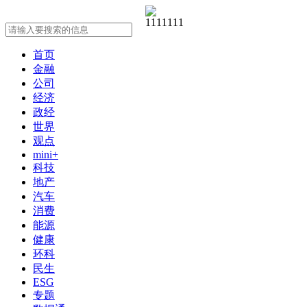
首页
金融
公司
经济
政经
世界
观点
mini+
科技
地产
汽车
消费
能源
健康
环科
民生
ESG
专题