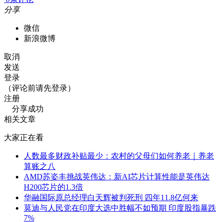
分享
微信
新浪微博
取消
发送
登录
（评论前请先登录）
注册
分享成功
相关文章
大家正在看
人数最多财政补贴最少：农村的父母们如何养老｜养老
算账之八
AMD苏姿丰挑战英伟达：新AI芯片计算性能是英伟达
H200芯片的1.3倍
华融国际原总经理白天辉被判死刑 四年11.8亿何来
莫迪与人民党在印度大选中胜幅不如预期 印度股指暴跌
7%