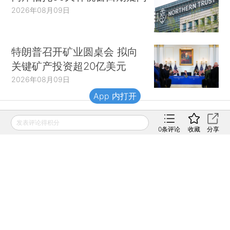
2026年08月09日
特朗普召开矿业圆桌会 拟向
关键矿产投资超20亿美元
2026年08月09日
App 内打开
发表评论得积分
财新移动
0
条评论
收藏
分享
财新
财新周刊
Caixin
登录
网页版
订阅电邮
|
|
Copyright 财新网 All Rights Reserved