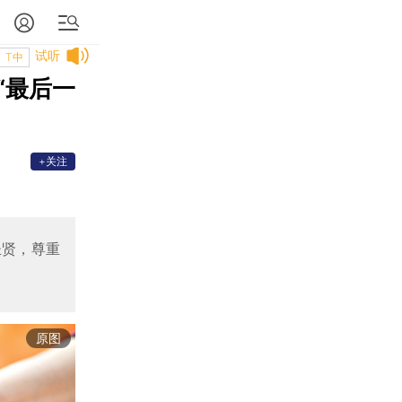
试听
T中
“最后一
+关注
圣贤，尊重
原图