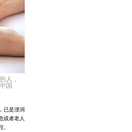
的人，
中国
，已是浸润
危或者老人
程。