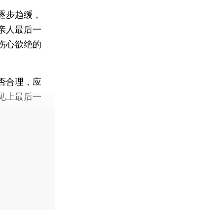
逐步趋缓，
亲人最后一
伤心欲绝的
否合理，应
见上最后一