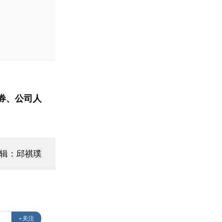
券、公司人
编辑：邱祺璞
+关注