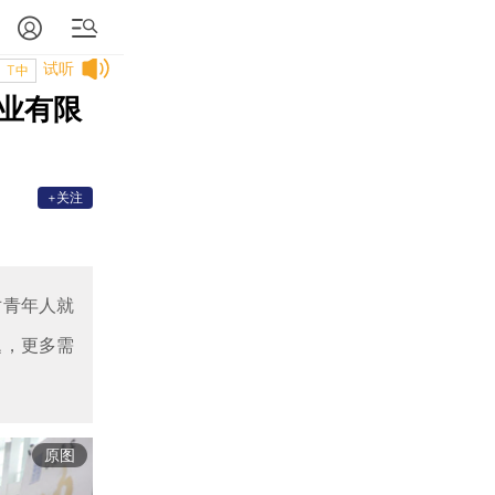
试听
T中
业有限
+关注
对青年人就
题，更多需
原图