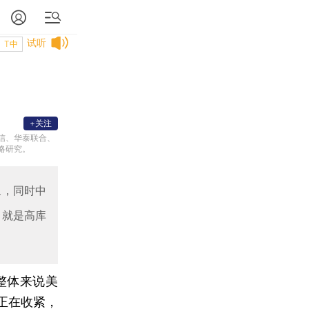
试听
T中
+关注
信、华泰联合、
略研究。
象，同时中
，就是高库
整体来说美
正在收紧，