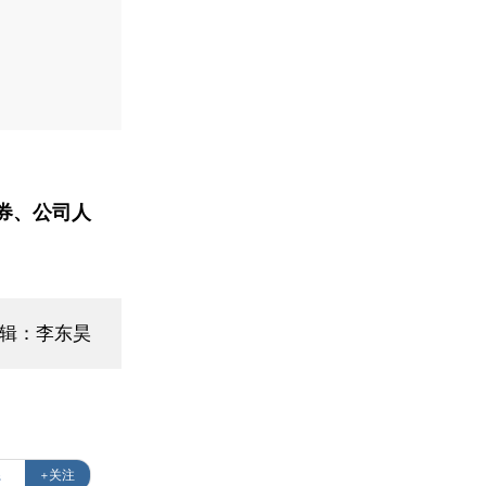
券、公司人
编辑：李东昊
系
+关注