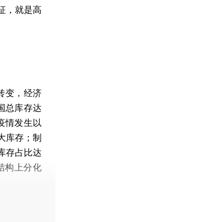
征，就是高
转变，经济
国总库存达
年疫情发生以
大库存；制
库存占比达
结构上分化