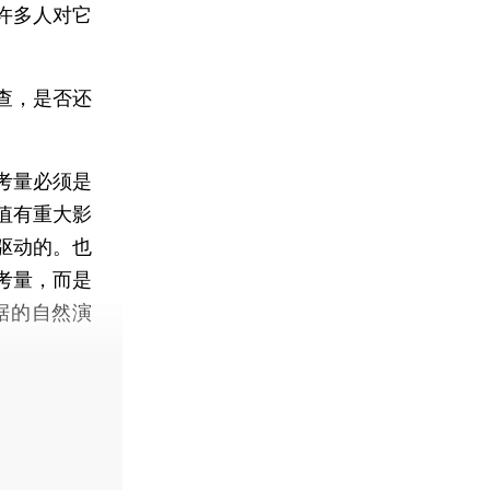
许多人对它
查，是否还
考量必须是
值有重大影
驱动的。也
考量，而是
据的自然演