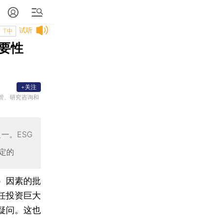
试听
T中
重要性
+关注
管、研究咨询和
一。ESG
定的
）因素的批
任投资巨大
疑问。这也