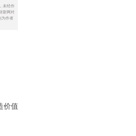
，未经作
财新网对
均为作者
造价值