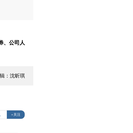
券、公司人
编辑：沈昕琪
人
+关注