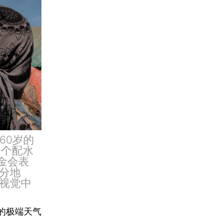
60岁的
一个配水
金会表
分地
视觉中
的极端天气