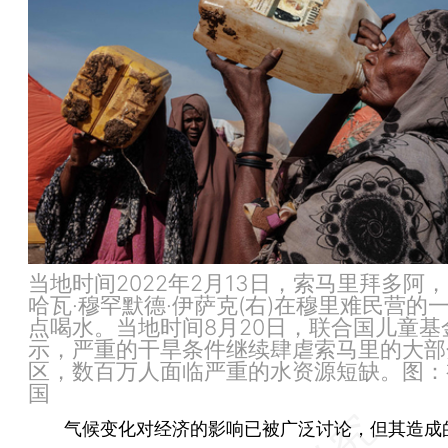
当地时间2022年2月13日，索马里拜多阿，
哈瓦·穆罕默德·伊萨克(右)在穆里难民营的
点喝水。当地时间8月20日，联合国儿童基
示，严重的干旱条件继续肆虐索马里的大部
区，数百万人面临严重的水资源短缺。图：
国
气候变化对经济的影响已被广泛讨论，但其造成