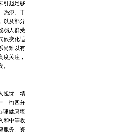
未引起足够
、热浪、干
，以及部分
脆弱人群受
际气候变化适
系尚难以有
高度关注，
安。
人担忧。精
中，约四分
心理健康堪
入和中等收
康服务。资