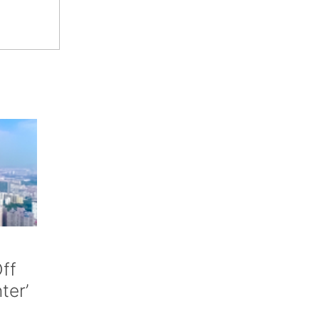
ff
nter’