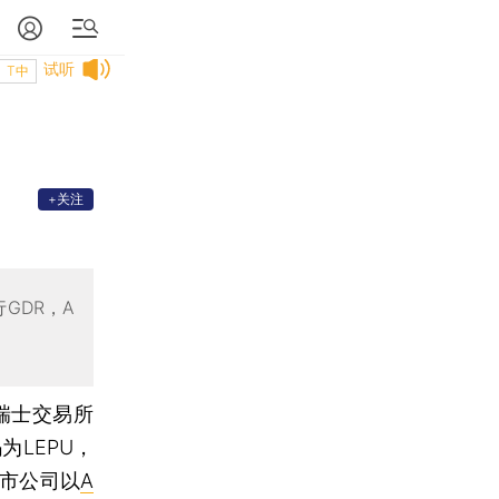
试听
T中
+关注
GDR，A
瑞士交易所
LEPU，
上市公司以
A