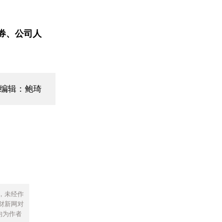
券、公司人
面编辑：鲍琦
，未经作
财新网对
均为作者