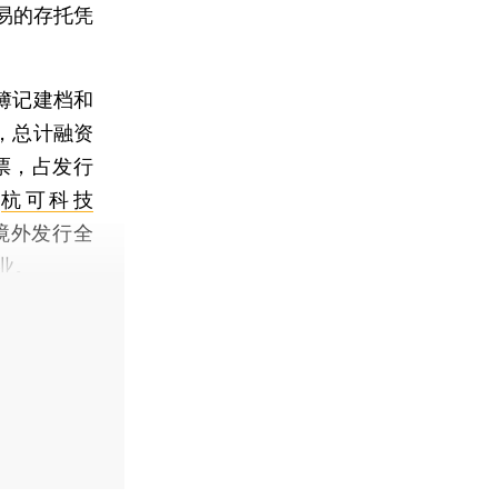
易的存托凭
簿记建档和
R，总计融资
股票，占发行
，
杭可科技
境外发行全
业。