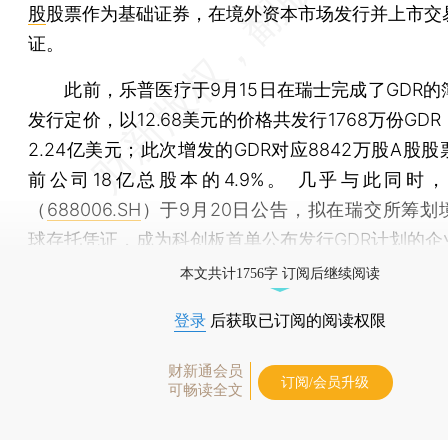
股
股票作为基础证券，在境外资本市场发行并上市交
证。
此前，乐普医疗于9月15日在瑞士完成了GDR的
发行定价，以12.68美元的价格共发行1768万份GD
2.24亿美元；此次增发的GDR对应8842万股A股
前公司18亿总股本的4.9%。 几乎与此同时
（
688006.SH
）于9月20日公告，拟在瑞交所筹划
球存托凭证，成为科创板首单公布发行GDR计划的企
本文共计1756字 订阅后继续阅读
登录
后获取已订阅的阅读权限
财新通会员
订阅/会员升级
可畅读全文