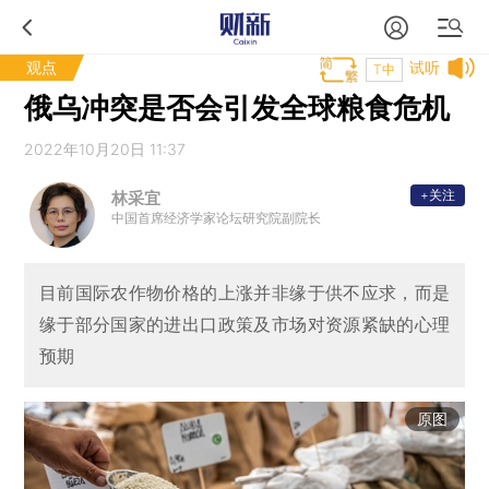
观点
试听
T中
俄乌冲突是否会引发全球粮食危机
2022年10月20日 11:37
+关注
林采宜
中国首席经济学家论坛研究院副院长
目前国际农作物价格的上涨并非缘于供不应求，而是
缘于部分国家的进出口政策及市场对资源紧缺的心理
预期
原图