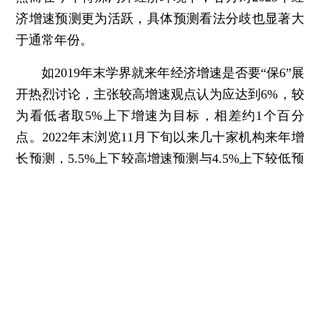
济增速预测更为活跃，具体预测看法分歧也显著大
于通常年份。
如2019年末学界就来年经济增速是否要“保6”展
开热烈讨论，主张较高增速观点认为应达到6%，较
为看低者取5%上下增速为目标，相差约1个百分
点。2022年末浏览11月下旬以来几十家机构来年增
长预测，5.5%上下较高增速预测与4.5%上下较低预
测差距，与2019年似乎差别不大。然而一些知名学
者预测意见更为发散：有的认为明年增速会高于
6%，或建议把经济增速目标定在6.5%以上；个别
学者提出明年争取6%-7%的GDP增长，甚至提出明
年会达到8%增速；看低派有研究人员媒体刊文，提
出2023年需为大衰退作准备。
页面加载中...