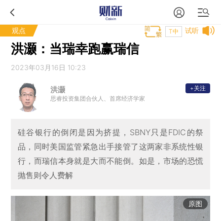
观点
试听
T中
洪灏：当瑞幸跑赢瑞信
2023年03月16日 10:23
+关注
洪灏
思睿投资集团合伙人、首席经济学家
硅谷银行的倒闭是因为挤提，SBNY只是FDIC的祭
品，同时美国监管紧急出手接管了这两家非系统性银
行，而瑞信本身就是大而不能倒。如是，市场的恐慌
抛售则令人费解
原图