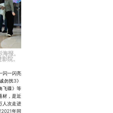
影海报。
进影院。
一闪一闪亮
诚勿扰3》
角飞碟》等
题材，是近
万人次走进
2021年同