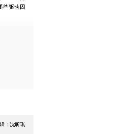
哪些驱动因
编辑：沈昕琪