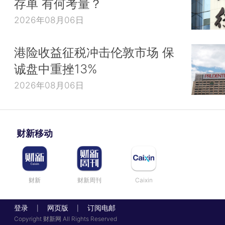
存单 有何考量？
2026年08月06日
港险收益征税冲击伦敦市场 保
诚盘中重挫13%
2026年08月06日
财新移动
财新
财新周刊
Caixin
登录
网页版
订阅电邮
|
|
Copyright 财新网 All Rights Reserved