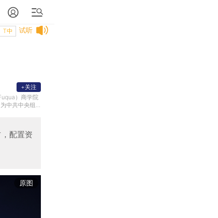
试听
T中
+关注
qua）商学院
；为中共中央组
方，配置资
原图