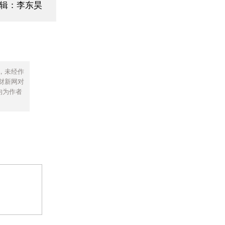
编辑：李东昊
，未经作
财新网对
均为作者