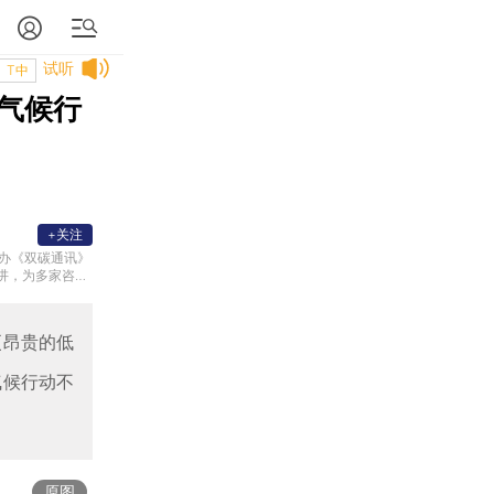
试听
T中
气候行
+关注
创办《双碳通讯》
讲，为多家咨询
学访问学者。
更昂贵的低
气候行动不
原图