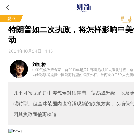
观点
特朗普如二次执政，将怎样影响中美
动
2024年10月24日 14:15
刘虹桥
中国气候政策专家，自2010年起关注环境危机和去碳化进程，
为全球读者提供中国能源转型的深度分析。曾两次在TED大会演
公司和国际智库提供战略咨询。牛津大学、慕尼黑大学、金山大
几乎可预见的是中美气候对话停滞、贸易战升级，以及
碳转型。但全球范围内也将涌现新的政策方案，以确保
因其执政而偏离轨道