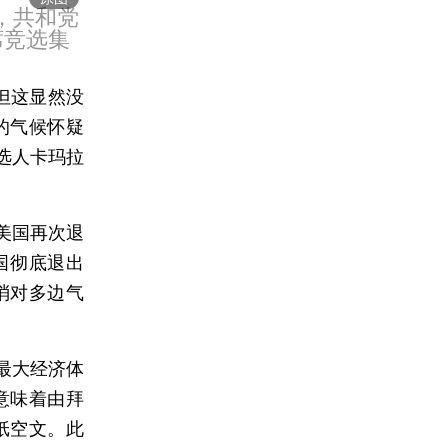
州，共和党
席竞选集
但这显然没
的气候怀疑
选人卡玛拉
美国再次退
国彻底退出
消对多边气
最大经济体
意味着由拜
纸空文。此