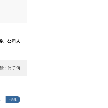
券、公司人
编辑：肖子何
人
+关注