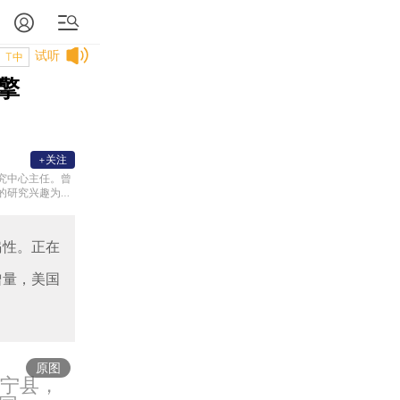
试听
T中
擎
+关注
研究中心主任。曾
研究兴趣为20
《滔天洪水：第
成与崩溃》《崩
策》杂志“全球
骗性。正在
增量，美国
原图
中宁县，