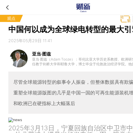
观点
中国何以成为全球绿电转型的最大引
2025年05月29日 11:41
亚当·图兹
亚当·图兹（Adam Tooze）：哥伦比亚大学历史系教授、欧洲
任教于剑桥大学和耶鲁大学，博士毕业于伦敦政治经济学院。他的
世纪及当代经济史，也广泛涉猎政治、军事和思想史领域。著有
一次世界大战与全球秩序的重建》《毁灭的代价：纳粹经济的形
盘：全球金融危机如何重塑世界》。2019年，图兹入选《外交政
尽管全球能源转型的叙事令人振奋，但整体数据具有欺
百大思想家”。
重塑全球能源版图的几乎是中国一国的可再生能源装机
和欧洲已在硬指标上大幅落后
2025年3月13日，宁夏回族自治区中卫市