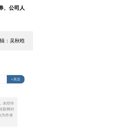
券、公司人
编辑：吴秋晗
来
+关注
，未经作
财新网对
均为作者