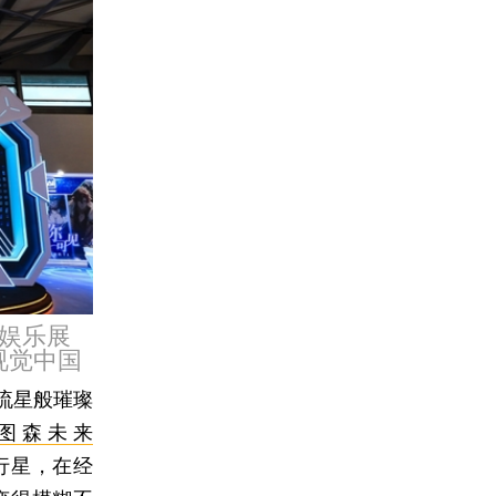
动娱乐展
：视觉中国
流星般璀璨
图森未来
的行星，在经