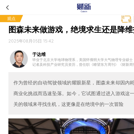
观点
图森未来做游戏，绝境求生还是降维
2025年08月05日 15:42
于达维
毕业于北京大学地球物理系，美国怀俄明大学大气物理专业硕士，
记者及科技产业研究员资历，曾任职《瞭望东方周刊》《财新周
，现为独立撰稿人。
作为曾经的自动驾驶领域的耀眼新星，图森未来却因内
商业化挑战而迅速坠落。如今，它试图通过进入游戏这
关的领域来寻找生机，这更像是在绝境中的一次冒险