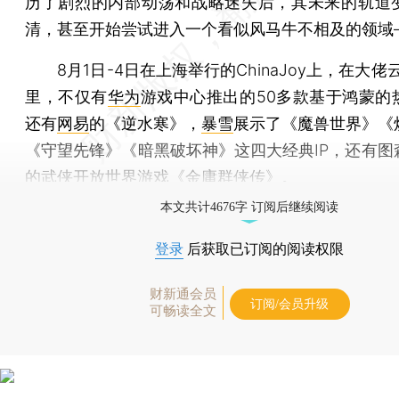
历了剧烈的内部动荡和战略迷失后，其未来的轨道
清，甚至开始尝试进入一个看似风马牛不相及的领域
8月1日-4日在上海举行的ChinaJoy上，在大佬
里，不仅有
华为
游戏中心推出的50多款基于鸿蒙的
还有
网易
的《逆水寒》，
暴雪
展示了《魔兽世界》《
《守望先锋》《暗黑破坏神》这四大经典IP，还有图
的武侠开放世界游戏《金庸群侠传》。
本文共计4676字 订阅后继续阅读
登录
后获取已订阅的阅读权限
财新通会员
订阅/会员升级
可畅读全文