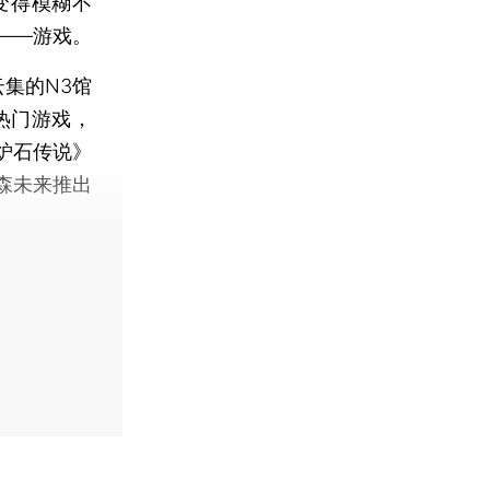
变得模糊不
——游戏。
云集的N3馆
热门游戏，
炉石传说》
森未来推出