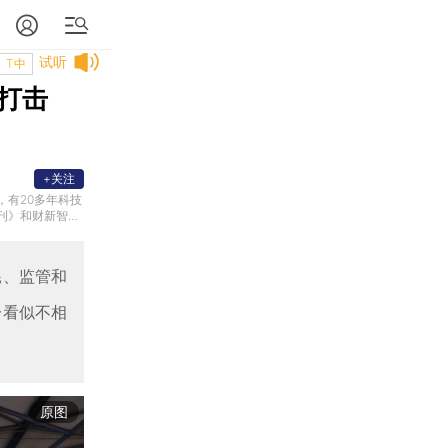
试听
T中
打击
+关注
有20多年科技
刊》和财新智库
耗、监管和
一看似不相
原图