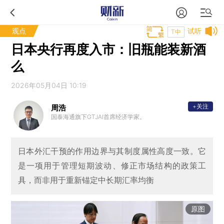
观点
试听
T中
日本央行再度入市：旧瓶能装新酒
么
2026年05月04日 10:19
+关注
周浩
国泰海通旗下GTJAI首席经济学家。
日本外汇干预的作用边界与其制度属性高度一致。它
是一项用于管理短期波动、修正市场结构的政策工
具，而非用于重新锚定中长期汇率均衡
原图