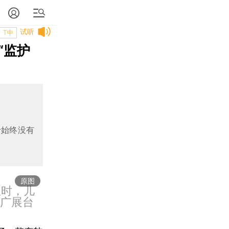
试听
T中
“监护
卡始终没有
原图
息时，儿
推广展台