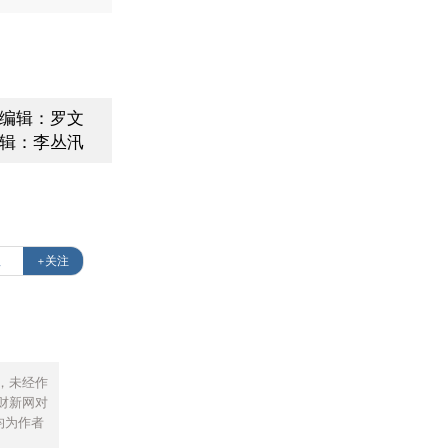
面编辑：罗文
辑：李丛汛
理
+关注
，未经作
财新网对
均为作者