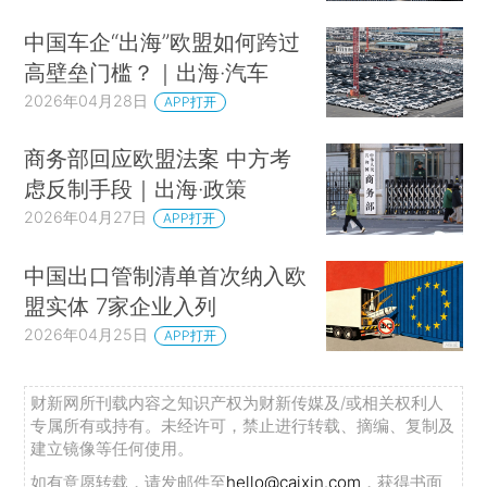
中国车企“出海”欧盟如何跨过
高壁垒门槛？｜出海·汽车
2026年04月28日
APP打开
商务部回应欧盟法案 中方考
虑反制手段｜出海·政策
2026年04月27日
APP打开
中国出口管制清单首次纳入欧
盟实体 7家企业入列
2026年04月25日
APP打开
财新网所刊载内容之知识产权为财新传媒及/或相关权利人
专属所有或持有。未经许可，禁止进行转载、摘编、复制及
建立镜像等任何使用。
如有意愿转载，请发邮件至
hello@caixin.com
，获得书面