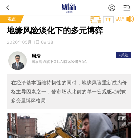
观点
试听
T中
地缘风险淡化下的多元博弈
2026年05月11日 09:38
+关注
周浩
国泰海通旗下GTJAI首席经济学家。
在经济基本面维持韧性的同时，地缘风险重新成为价
格主导因素之一，使市场从此前的单一宏观驱动转向
多变量博弈格局
原图