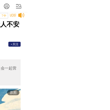
试听
T中
让人不安
+关注
社会一起营
原图