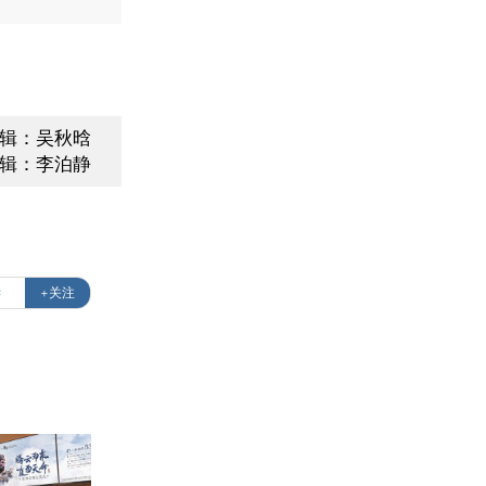
编辑：吴秋晗
辑：李泊静
学
+关注