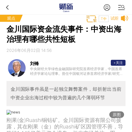
观点
试听
T中
金川国际资金流失事件：中资出海
治理有哪些共性短板
2026年06月02日 14:56
+关注
刘锋
中央财经大学绿色金融国际研究院首席经济学家，中国首席
经济学家论坛理事。曾任中国银河证券首席经济学家/研究院
院长，亚洲金融合作协会绿色金融委员会主任委员，智库副
主任委员，中国证券业协会首席经济学家委员会副主任委员
，国家发改委宏观智库联盟成员；瑞士信托咨询合伙人，现
金川国际事件虽是一起独立舞弊案件，却折射出当前
代国际金融理财标准（上海）有限公司创始董事长，国际金
中资企业出海过程中较为普遍的几个薄弱环节
融理财标准委员会（FPSB）中国专家委员会秘书长，中国银
河证券、齐鲁银行、东方基金管理公司、首创金服独立董事
；加拿大中国金融协会副会长。
原图
刚果(金)Ruashi铜钴矿。金川国际资源有限公司披
露，其在刚果（金）的Ruashi矿区因管理不善，导