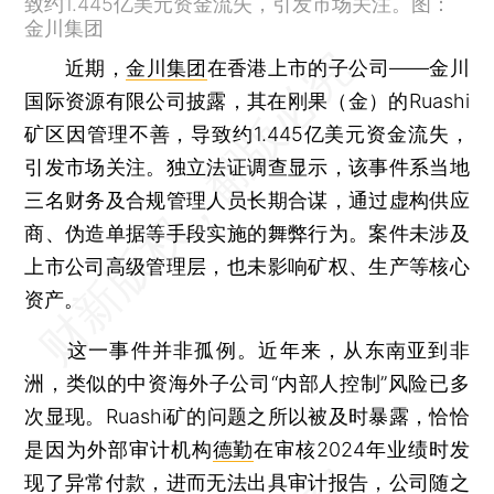
致约1.445亿美元资金流失，引发市场关注。图：
金川集团
近期，
金川集团
在香港上市的子公司——金川
国际资源有限公司披露，其在刚果（金）的Ruashi
矿区因管理不善，导致约1.445亿美元资金流失，
引发市场关注。独立法证调查显示，该事件系当地
三名财务及合规管理人员长期合谋，通过虚构供应
商、伪造单据等手段实施的舞弊行为。案件未涉及
上市公司高级管理层，也未影响矿权、生产等核心
资产。
这一事件并非孤例。近年来，从东南亚到非
洲，类似的中资海外子公司“内部人控制”风险已多
次显现。Ruashi矿的问题之所以被及时暴露，恰恰
是因为外部审计机构
德勤
在审核2024年业绩时发
现了异常付款，进而无法出具审计报告，公司随之