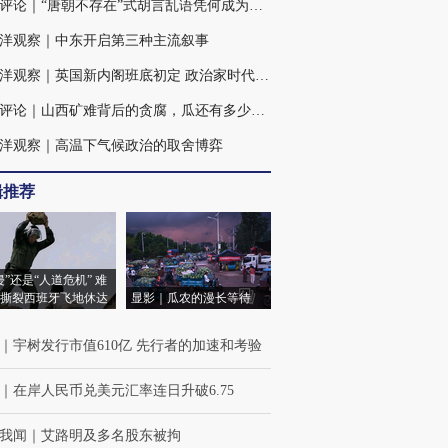
火线评论｜“唐朝不存在”式胡言乱语凭何成为热点
洋观察｜中东开启第三种主流叙事
大西洋观察｜英国新内阁班底初定 政治家时代困境犹存
火线评论｜山西矿难背后的贪腐，瓜还有多少、蔓还有多长？
洋观察｜高温下气候政治的取舍博弈
辑推荐
侵”还是“人道危机” 难
撕裂西班牙飞地休达
显影｜瓜农的漫长等待
｜
宇树发行市值610亿 先行者的加速和考验
｜
在岸人民币兑美元汇率连日升破6.75
我闻
｜
艾路明及多名股东被拘