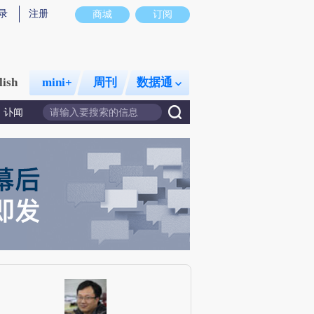
录
注册
商城
订阅
lish
mini+
周刊
数据通
讣闻