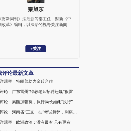
秦旭东
《财新周刊》法治新闻部主任，财新《中
国改革》编辑，以法治的视野关注新闻
+关注
线评论最新文章
洋观察｜特朗普助力金砖合作
火线评论｜广东雷州“特教老师招聘违规”很雷，仍有诸多疑点
火线评论｜索贿加骚扰，执行局长如此“执行”背后的三重扭曲
火线评论｜河南省“三支一扶”考试舞弊，刺痛社会敏感神经(含视频)
洋观察｜欧洲政治：没有最右 只有更右