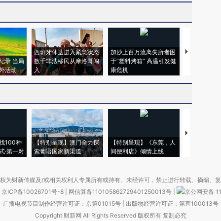
西班牙休达进入紧急状态
加沙上百万流离失所者困
视线｜HYR
纪录 当局
数千非法移民从摩洛哥闯
于“塑料烤箱” 高温引发健
术：是什么
外活动
入
康危机
心“花钱找虐
【推广】走
找100种
【特别呈现】澳门全力探
【特别呈现】《东莞，人
会，让数智科
式·第一对
索葡语国家新渠道
间便利店》倾情上线
业
权为财新传媒及/或相关权利人专属所有或持有。未经许可，禁止进行转载、摘编、
京ICP备10026701号-8
|
网信算备110105862729401250013号
|
京公网安备 11
广播电视节目制作经营许可证：京第01015号
|
出版物经营许可证：第直100013号
Copyright 财新网 All Rights Reserved 版权所有 复制必究