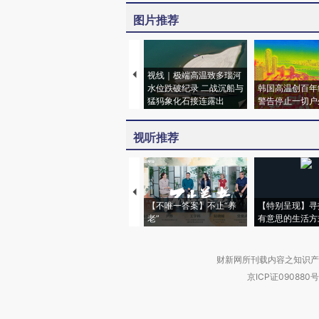
图片推荐
视线｜极端高温致多瑙河
水位跌破纪录 二战沉船与
韩国高温创百年
猛犸象化石接连露出
警告停止一切户
视听推荐
【不唯一答案】不止“养
【特别呈现】寻
老”
有意思的生活方
财新网所刊载内容之知识产
京ICP证090880号