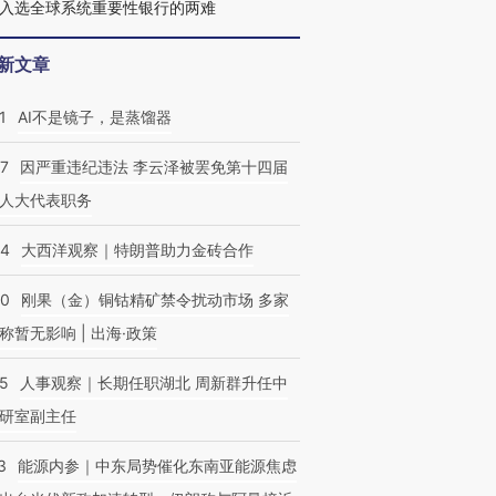
入选全球系统重要性银行的两难
新文章
1
AI不是镜子，是蒸馏器
07
因严重违纪违法 李云泽被罢免第十四届
人大代表职务
44
大西洋观察｜特朗普助力金砖合作
40
刚果（金）铜钴精矿禁令扰动市场 多家
称暂无影响 | 出海·政策
25
人事观察｜长期任职湖北 周新群升任中
研室副主任
3
能源内参｜中东局势催化东南亚能源焦虑