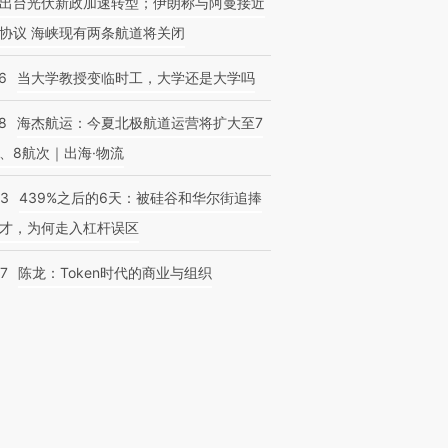
出台光伏新政加速转型；伊朗称与阿曼接近
协议 海峡现有两条航道将关闭
6
当大学教授变临时工，大学还是大学吗
8
海杰航运：今夏北极航道运营将扩大至7
、8航次｜出海·物流
53
439%之后的6天：被硅谷和华尔街追捧
才，为何走入杠杆误区
07
陈龙：Token时代的商业与组织