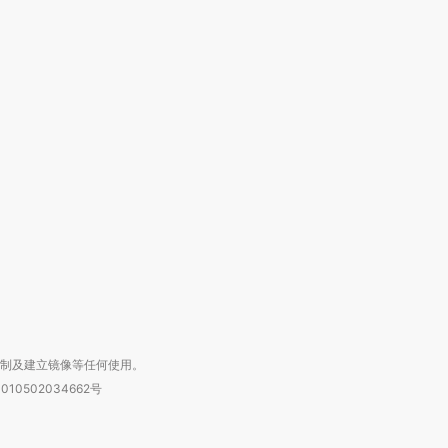
OX的吸金
马航飞行员跨国走私7万
视线｜被称为“蟑螂”的印
让中产们甘
粒摇头丸 尿检体内含3种
度Z世代 用街头抗争将教
秘鲁纳斯
”？
毒品
育部长拱下台
13人遇难
进第四届链博
【商旅对话】华住集团
技“链”接产
【特别呈现】寻找100种
CFO：不靠规模取胜，华
【特别呈
有意思的生活方式·第三对
住三大增长引擎是什么？
有意思的
复制及建立镜像等任何使用。
010502034662号