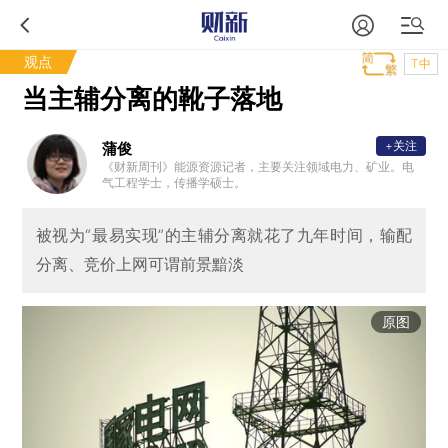
观点
T中
当主辅分离的靴子落地
+关注
蒲俊
《财新周刊》能源资源记者，主要关注领域电力、矿业。电
气工程学士，传播学硕士。
被视为“最易实现”的主辅分离就花了九年时间，输配
分离、竞价上网可谓前景黯淡
原图