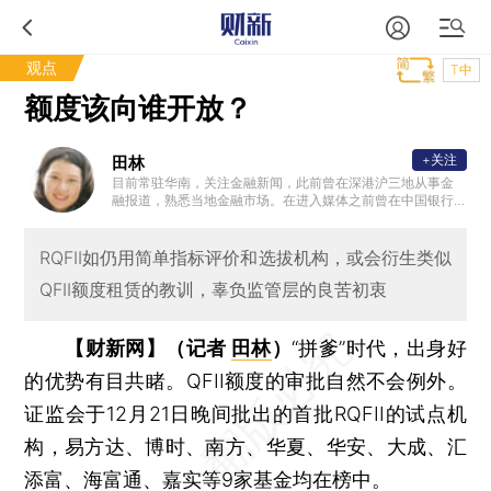
观点
T中
额度该向谁开放？
+关注
田林
目前常驻华南，关注金融新闻，此前曾在深港沪三地从事金
融报道，熟悉当地金融市场。在进入媒体之前曾在中国银行
从事资产业务，后在英国获得爱丁堡大学金融和投资学硕士
。
RQFII如仍用简单指标评价和选拔机构，或会衍生类似
QFII额度租赁的教训，辜负监管层的良苦初衷
【财新网】（记者
田林
）
“拼爹”时代，出身好
的优势有目共睹。QFII额度的审批自然不会例外。
证监会于12月21日晚间批出的首批RQFII的试点机
构，易方达、博时、南方、华夏、华安、大成、汇
添富、海富通、嘉实等9家基金均在榜中。