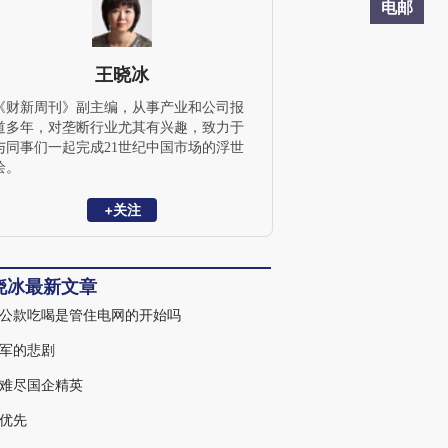
电邮
王晓冰
《财新周刊》副主编，从事产业和公司报
道多年，对垄断行业尤其有兴趣，致力于
与同事们一起完成21世纪中国市场的浮世
绘。
+关注
晓冰最新文章
公款吃喝是管住电网的开始吗
军的悲剧
难尽国企精英
优先