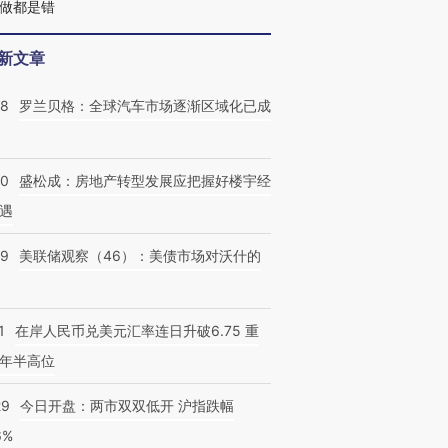
么做都是错
新文章
58
罗兰贝格：全球汽车市场逐渐区域化已成
50
盛松成：房地产转型发展应把握好楼宇经
遇
39
美联储观察（46）：美债市场对沃什的
1
在岸人民币兑美元汇率连日升破6.75 重
年半高位
29
今日开盘：两市双双低开 沪指跌幅
6%