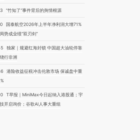
13
“竹知了”事件背后的舆情根源
10
国泰航空2026年上半年净利润大增71%
局势成业绩“双刃剑”
45
独家｜规避红海封锁 中国超大油轮停靠
绕行非洲
36
港险收益征税冲击伦敦市场 保诚盘中重
3%
20
T早报｜MiniMax今日起纳入港股通；宇
技开启询价；谷歌AI人事大重组