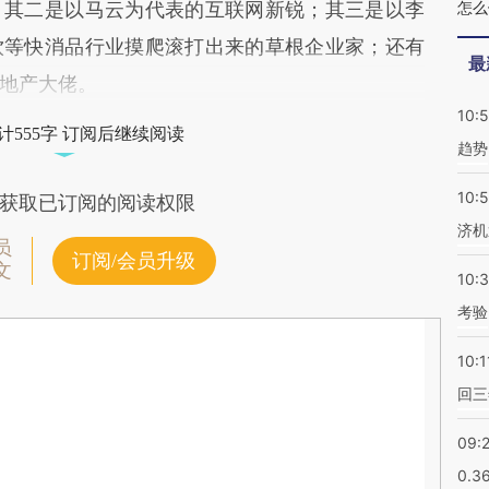
；其二是以马云为代表的互联网新锐；其三是以李
怎
饮等快消品行业摸爬滚打出来的草根企业家；还有
最
地产大佬。
10:
计555字 订阅后继续阅读
趋势
10:
获取已订阅的阅读权限
济机
员
订阅/会员升级
文
10:
考验
10:1
回三
09:
0.3