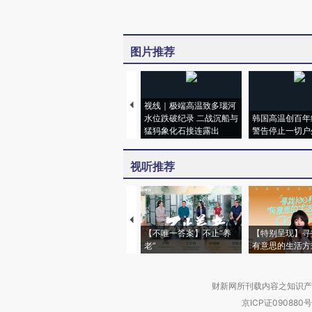
图片推荐
视线｜极端高温致多瑙河
水位跌破纪录 二战沉船与
韩国高温创百年
猛犸象化石接连露出
警告停止一切户
视听推荐
【不唯一答案】不止“养
【特别呈现】寻
老”
有意思的生活方
财新网所刊载内容之知识产
京ICP证090880号