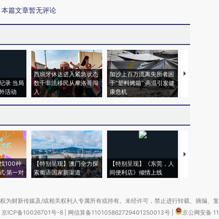
本篇文章暂无评论
西班牙休达进入紧急状态
加沙上百万流离失所者困
马航飞行员
纪录 当局
数千非法移民从摩洛哥闯
于“塑料烤箱” 高温引发健
粒摇头丸 尿
外活动
入
康危机
毒品
【推广】走
找100种
【特别呈现】澳门全力探
【特别呈现】《东莞，人
会，让数智科
式·第一对
索葡语国家新渠道
间便利店》倾情上线
业
权为财新传媒及/或相关权利人专属所有或持有。未经许可，禁止进行转载、摘编、
京ICP备10026701号-8
|
网信算备110105862729401250013号
|
京公网安备 11