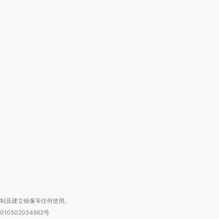
跨国走私7万
视线｜HY
检体内含3种
泽连斯基密集出访美英 索
秘鲁纳斯卡观光飞机坠毁
术：是什
要防空导弹“救急”
13人遇难
心“花钱找
进第四届链博
【商旅对话】华住集团
技“链”接产
【特别呈现】寻找100种
CFO：不靠规模取胜，华
【特别呈
有意思的生活方式·第三对
住三大增长引擎是什么？
有意思的
复制及建立镜像等任何使用。
010502034662号