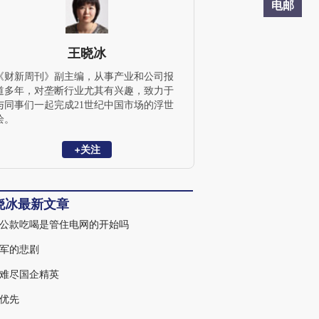
电邮
王晓冰
《财新周刊》副主编，从事产业和公司报
道多年，对垄断行业尤其有兴趣，致力于
与同事们一起完成21世纪中国市场的浮世
绘。
+关注
晓冰最新文章
公款吃喝是管住电网的开始吗
军的悲剧
难尽国企精英
优先