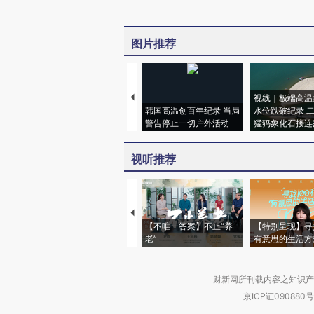
图片推荐
视线｜极端高温
韩国高温创百年纪录 当局
水位跌破纪录 
警告停止一切户外活动
猛犸象化石接连
视听推荐
【不唯一答案】不止“养
【特别呈现】寻
老”
有意思的生活方
财新网所刊载内容之知识产
京ICP证090880号