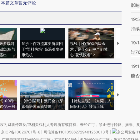
本篇文章暂无评论
影响
19:5
持续
19:1
致多瑙河
加沙上百万流离失所者困
视线｜HYROX的吸金
马航飞行员
二战沉船与
于“塑料烤箱” 高温引发健
术：是什么让中产们甘
粒摇头丸 尿
过7
露出
康危机
心“花钱找虐”？
毒品
19:1
能否
【推广】走
找100种
【特别呈现】澳门全力探
【特别呈现】《东莞，人
会，让数智科
式·第一对
索葡语国家新渠道
间便利店》倾情上线
业
权为财新传媒及/或相关权利人专属所有或持有。未经许可，禁止进行转载、摘编、
京ICP备10026701号-8
|
网信算备110105862729401250013号
|
京公网安备 11
广播电视节目制作经营许可证：京第01015号
|
出版物经营许可证：第直100013号