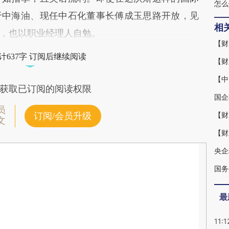
怎
于中海油、现任中石化董事长傅成玉思路开放，见
相
，也以职业经理人自勉。
【财
计637字 订阅后继续阅读
【财
【中
获取已订阅的阅读权限
国企
员
订阅/会员升级
文
【财
央企
国务
最
11:1