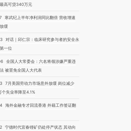
最高可贷340万元
7
寒武纪上半年净利润同比翻倍 营收增速
放缓
53
对话｜邱仁宗：临床研究参与者的安全永
第一位
06
全国人大常委会：六名将领涉嫌严重违
法 被罢免全国人大代表
43
7月美国劳动力市场意外放缓 岗位减少
3万个失业率降至4.1%
14
海外金融专才回流香港 外籍工作签证翻
2
宁德时代宜春锂矿仍处停产状态 其动向