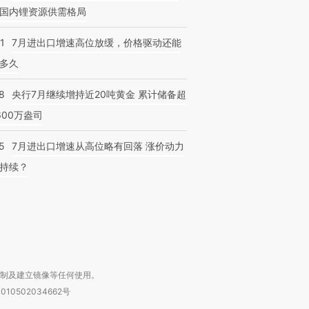
国内锂资源供需格局
1
7月进出口增速高位放缓，价格驱动还能
多久
8
央行7月继续增持近20吨黄金 累计储备超
跨国走私7万
视线｜被称为“蟑螂”的印
视线｜“入侵”还是“人道危
检体内含3种
度Z世代 用街头抗争将教
机”？难民潮撕裂西班牙
秘鲁纳斯
600万盎司
育部长拱下台
飞地休达
13人遇难
5
7月进出口增速从高位略有回落 涨价动力
持续？
进第四届链博
【商旅对话】华住集团
技“链”接产
【特别呈现】寻找100种
CFO：不靠规模取胜，华
【特别呈
有意思的生活方式·第三对
住三大增长引擎是什么？
有意思的
复制及建立镜像等任何使用。
010502034662号