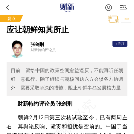
观点
T中
应让朝鲜知其所止
+关注
张剑荆
财新特约评论员
目前，留给中国的政策空间愈益逼仄，不能再听任朝
鲜一意孤行。除了继续与朝核问题六方会谈各方协调
外，需要采取坚决的措施，阻止朝鲜半岛发展核力量
财新特约评论员 张剑荆
朝鲜2月12日第三次核试验至今，已有两周左
右，其舆论反响、谴责和担忧是空前的。中国于当