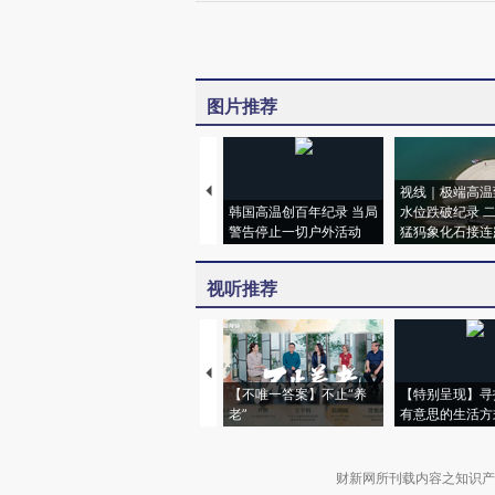
图片推荐
视线｜极端高温
韩国高温创百年纪录 当局
水位跌破纪录 
警告停止一切户外活动
猛犸象化石接连
视听推荐
【不唯一答案】不止“养
【特别呈现】寻
老”
有意思的生活方
财新网所刊载内容之知识产