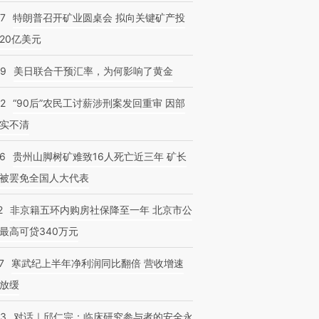
57
特朗普召开矿业圆桌会 拟向关键矿产投
20亿美元
09
美日联合干预汇率，为何影响了黄金
32
“90后”农民工讨薪涉刑案发回重审 因部
实不清
36
贵州山脚树矿难致16人死亡近三年 矿长
被罢免全国人大代表
2
非京籍五环内购房社保降至一年 北京市公
最高可贷340万元
7
寒武纪上半年净利润同比翻倍 营收增速
放缓
53
对话｜邱仁宗：临床研究参与者的安全永