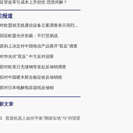
征管改革引成本上升担忧 恐慌何解？
关报道
中方对欧盟就无线通信设备立案调查表示强烈不满
回应欧盟光伏初裁：不打贸易战
原则上决定对中国电信产品展开“双反”调查
对华光伏“双反” 中方反对设限
部对欧美日无缝钢管发起反倾销调查
拟对中国硬木胶合板征收反倾销税
部对日本电解电容器纸反倾销
新文章
00
普渡机器人如何平衡“脚踏实地”与“仰望星
？