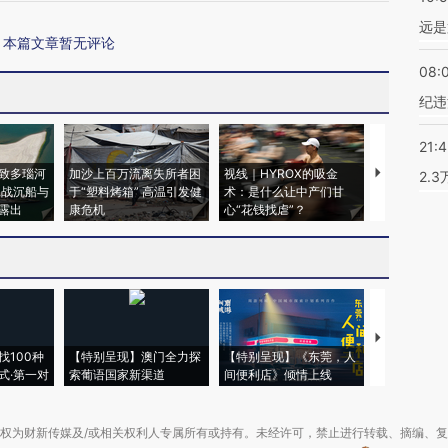
远是
本篇文章暂无评论
08:
纪违
21:
致多瑙河
加沙上百万流离失所者困
视线｜HYROX的吸金
马航飞行员
2.
二战沉船与
于“塑料烤箱” 高温引发健
术：是什么让中产们甘
粒摇头丸 尿
露出
康危机
心“花钱找虐”？
毒品
【推广】走
找100种
【特别呈现】澳门全力探
【特别呈现】《东莞，人
会，让数智科
式·第一对
索葡语国家新渠道
间便利店》倾情上线
业
权为财新传媒及/或相关权利人专属所有或持有。未经许可，禁止进行转载、摘编、