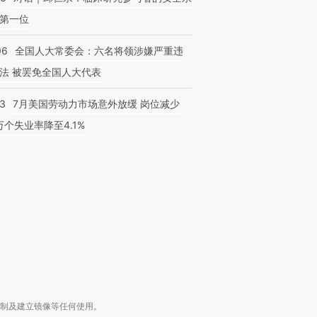
第一位
06
全国人大常委会：六名将领涉嫌严重违
法 被罢免全国人大代表
43
7月美国劳动力市场意外放缓 岗位减少
跨国走私7万
视线｜被称为“蟑螂”的印
视线｜“入侵”还是“人道危
3万个失业率降至4.1%
检体内含3种
度Z世代 用街头抗争将教
机”？难民潮撕裂西班牙
秘鲁纳斯
育部长拱下台
飞地休达
13人遇难
进第四届链博
【商旅对话】华住集团
技“链”接产
【特别呈现】寻找100种
CFO：不靠规模取胜，华
【特别呈
有意思的生活方式·第三对
住三大增长引擎是什么？
有意思的
复制及建立镜像等任何使用。