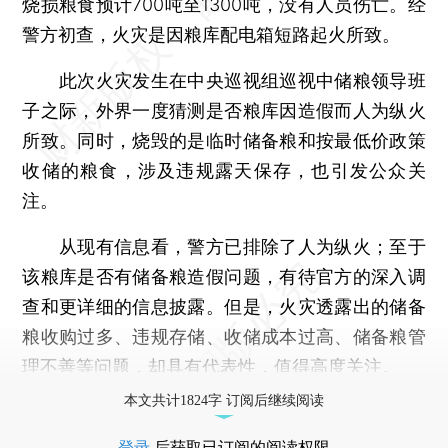
烧损粮食预计700吨至1300吨，没有人员伤亡。经
警方初查，火灾是因粮库配电箱短路起火所致。
此次火灾发生在中央巡视组巡视中储粮领导班
子之际，外界一度猜测是否粮库因造假而人为纵火
所致。同时，烧毁的是临时储备粮和按最低价政策
收储的粮食，涉及违规露天保存，也引发公众关
注。
从现有信息看，警方已排除了人为纵火；至于
该粮库是否有储备粮造假问题，有待官方的深入调
查和更详细的信息披露。但是，火灾透露出的储备
粮收购过多、违规存储、收储成本过高、储备粮管
理不善等问题，却具有代表性，值得高度关注。
本文共计1824字 订阅后继续阅读
登录
后获取已订阅的阅读权限