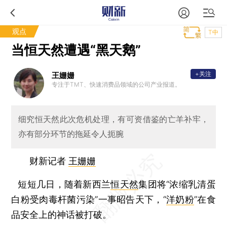
观点
T中
当恒天然遭遇“黑天鹅”
+关注
王姗姗
专注于TMT、快速消费品领域的公司产业报道。
细究恒天然此次危机处理，有可资借鉴的亡羊补牢，
亦有部分环节的拖延令人扼腕
财新记者
王姗姗
短短几日，随着新西兰
恒天然
集团将“浓缩乳清蛋
白粉受肉毒杆菌污染”一事昭告天下，“
洋奶粉
”在食
品安全上的神话被打破。