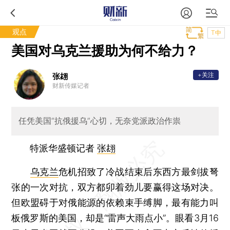
观点
T中
美国对乌克兰援助为何不给力？
+关注
张翃
财新传媒记者
任凭美国“抗俄援乌”心切，无奈党派政治作祟
特派华盛顿记者
张翃
乌克兰
危机招致了冷战结束后东西方最剑拔弩
张的一次对抗，双方都卯着劲儿要赢得这场对决。
但欧盟碍于对俄能源的依赖束手缚脚，最有能力叫
板俄罗斯的美国，却是“雷声大雨点小”。眼看3月16