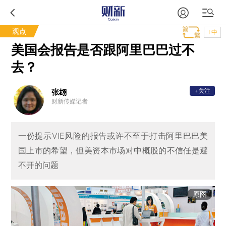
观点
T中
美国会报告是否跟阿里巴巴过不
去？
+关注
张翃
财新传媒记者
一份提示VIE风险的报告或许不至于打击阿里巴巴美
国上市的希望，但美资本市场对中概股的不信任是避
不开的问题
原图