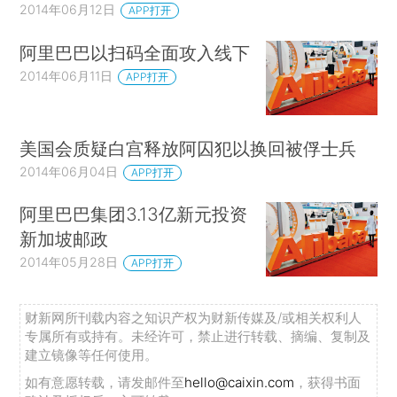
2014年06月12日
APP打开
阿里巴巴以扫码全面攻入线下
2014年06月11日
APP打开
美国会质疑白宫释放阿囚犯以换回被俘士兵
2014年06月04日
APP打开
阿里巴巴集团3.13亿新元投资
新加坡邮政
2014年05月28日
APP打开
财新网所刊载内容之知识产权为财新传媒及/或相关权利人
专属所有或持有。未经许可，禁止进行转载、摘编、复制及
建立镜像等任何使用。
如有意愿转载，请发邮件至
hello@caixin.com
，获得书面