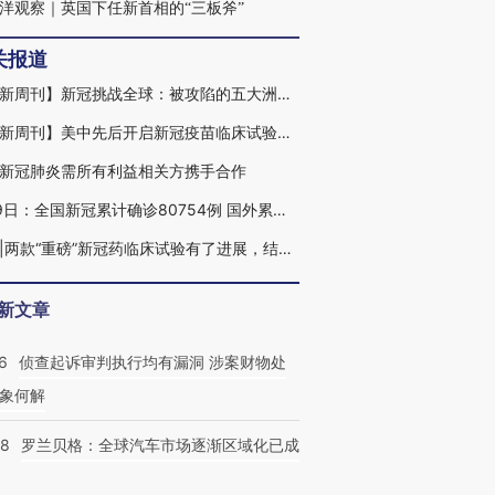
洋观察｜英国下任新首相的“三板斧”
关报道
【财新周刊】新冠挑战全球：被攻陷的五大洲｜特稿精选
【财新周刊】美中先后开启新冠疫苗临床试验，加速度下谁操胜算？｜特稿精选
新冠肺炎需所有利益相关方携手合作
3月9日：全国新冠累计确诊80754例 国外累计确诊33240例|每日疫报
解药|两款“重磅”新冠药临床试验有了进展，结果为何仍未披露？
新文章
6
侦查起诉审判执行均有漏洞 涉案财物处
象何解
58
罗兰贝格：全球汽车市场逐渐区域化已成