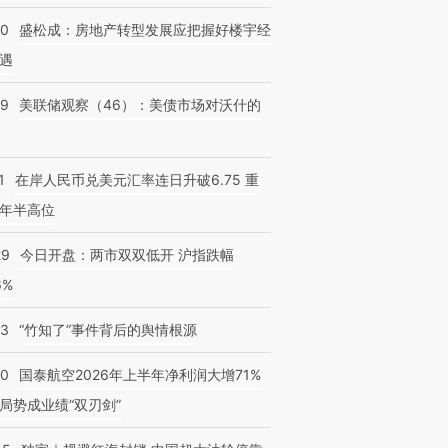
50
盛松成：房地产转型发展应把握好楼宇经
遇
39
美联储观察（46）：美债市场对沃什的
1
在岸人民币兑美元汇率连日升破6.75 重
年半高位
29
今日开盘：两市双双低开 沪指跌幅
6%
13
“竹知了”事件背后的舆情根源
10
国泰航空2026年上半年净利润大增71%
局势成业绩“双刃剑”