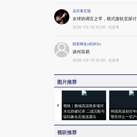
吴庆看宏观
全球协调言之早，模式接轨宜探讨
2020-03-10 13:30 · 北京市
财新网友o8QK0z
谈何容易
2020-03-10 10:30 · 北京市
图片推荐
视线｜极端高温致多瑙河
水位跌破纪录 二战沉船与
韩国高温创百年
猛犸象化石接连露出
警告停止一切户
视听推荐