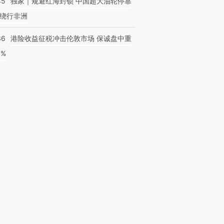
45
独家｜规避红海封锁 中国超大油轮停靠
绕行非洲
36
港险收益征税冲击伦敦市场 保诚盘中重
3%