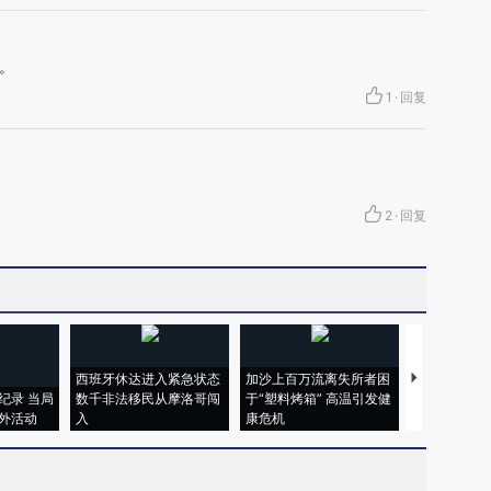
。
1
·
回复
2
·
回复
西班牙休达进入紧急状态
加沙上百万流离失所者困
马航飞行员
纪录 当局
数千非法移民从摩洛哥闯
于“塑料烤箱” 高温引发健
粒摇头丸 尿
外活动
入
康危机
毒品