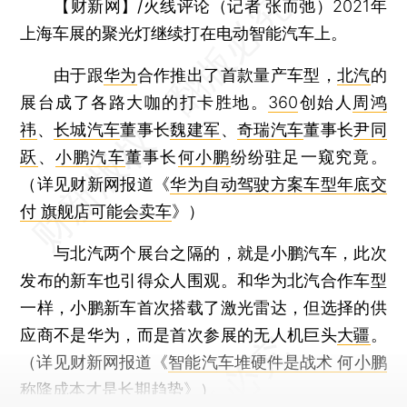
【财新网】/火线评论（记者 张而弛）
2021年
上海车展的聚光灯继续打在电动智能汽车上。
由于跟
华为
合作推出了首款量产车型，
北汽
的
展台成了各路大咖的打卡胜地。
360
创始人
周鸿
祎
、
长城汽车
董事长
魏建军
、
奇瑞汽车
董事长
尹同
跃
、
小鹏汽车
董事长
何小鹏
纷纷驻足一窥究竟。
（详见财新网报道《
华为自动驾驶方案车型年底交
付 旗舰店可能会卖车
》）
与北汽两个展台之隔的，就是小鹏汽车，此次
发布的新车也引得众人围观。和华为北汽合作车型
一样，小鹏新车首次搭载了激光雷达，但选择的供
应商不是华为，而是首次参展的无人机巨头
大疆
。
（详见财新网报道《
智能汽车堆硬件是战术 何小鹏
称降成本才是长期趋势
》）