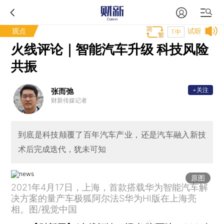
观点
试听
T中
火线评论｜智能汽车升级 科技风险
共振
+关注
张而弛
财新传媒记者
到底是科技颠覆了百年汽车产业，还是汽车融入新技
术后完成迭代，犹未可知
原图
2021年4月17日，上海，首款搭载华为智能汽车解
决方案的量产车极狐阿尔法S华为HI版在上海亮
相。图/视觉中国