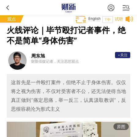
观点
English
试听
T中
火线评论｜毕节殴打记者事件，绝
不是简单“身体伤害”
+关注
周东旭
财新传媒记者，关注思想观点
这首先是一件殴打案件，但绝不止于身体伤害。仅仅
将之视为伤害，不仅对受害者不公，还无法使得当地
真正做到“痛定思痛，举一反三，认真汲取教训”，反
思很容易沦为形式主义
原图