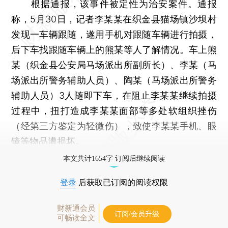
根据通报，该事件被定性为治安案件。通报
称，5月30日，记者李某某在织金县猫场镇沙坝村
发现一车辆跟随，遂用手机对跟随车辆进行拍摄，
后下车找跟随车辆上的熊某等人了解情况。车上熊
某（织金县公安局马场派出所副所长）、李某（马
场派出所警务辅助人员）、陶某（马场派出所警务
辅助人员）3人随即下车，在阻止李某某继续拍摄
过程中，扭打造成李某某面部等多处软组织挫伤
（经第三方鉴定为轻微伤），致使李某某手机、眼
镜等物品遭损坏。
本文共计1654字 订阅后继续阅读
登录
后获取已订阅的阅读权限
财新通会员
订阅/会员升级
可畅读全文