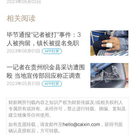
2023年06月02日
相关阅读
毕节通报“记者被打”事件：3
人被拘留，镇长被提名免职
2023年06月01日
APP打开
一记者在贵州织金县采访遭围
殴 当地宣传部回应称正调查
2023年05月31日
APP打开
财新网所刊载内容之知识产权为财新传媒及/或相关权利人
专属所有或持有。未经许可，禁止进行转载、摘编、复制及
建立镜像等任何使用。
如有意愿转载，请发邮件至
hello@caixin.com
，获得书面
确认及授权后，方可转载。