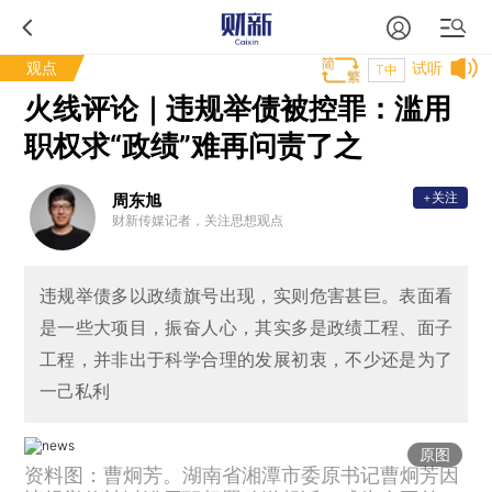
观点
试听
T中
火线评论｜违规举债被控罪：滥用
职权求“政绩”难再问责了之
+关注
周东旭
财新传媒记者，关注思想观点
违规举债多以政绩旗号出现，实则危害甚巨。表面看
是一些大项目，振奋人心，其实多是政绩工程、面子
工程，并非出于科学合理的发展初衷，不少还是为了
一己私利
原图
资料图：曹炯芳。湖南省湘潭市委原书记曹炯芳因