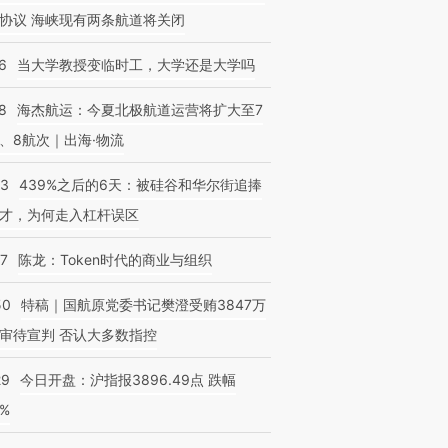
协议 海峡现有两条航道将关闭
6
当大学教授变临时工，大学还是大学吗
8
海杰航运：今夏北极航道运营将扩大至7
、8航次｜出海·物流
53
439%之后的6天：被硅谷和华尔街追捧
才，为何走入杠杆误区
07
陈龙：Token时代的商业与组织
50
特稿｜国航原党委书记樊澄受贿3847万
审待宣判 否认大多数指控
29
今日开盘：沪指报3896.49点 跌幅
0%