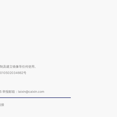
让中产们甘
粒摇头丸 尿检体内含3种
度Z世代 用街头抗争将教
秘鲁纳斯
”？
毒品
育部长拱下台
13人遇难
进第四届链博
【商旅对话】华住集团
技“链”接产
【特别呈现】寻找100种
CFO：不靠规模取胜，华
【特别呈
有意思的生活方式·第三对
住三大增长引擎是什么？
有意思的
复制及建立镜像等任何使用。
010502034662号
箱：laixin@caixin.com
链接