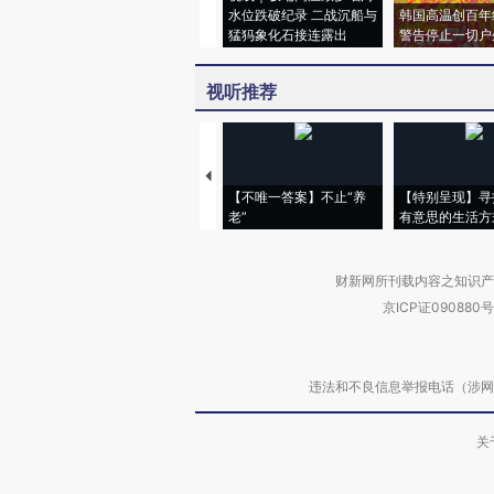
水位跌破纪录 二战沉船与
韩国高温创百年
猛犸象化石接连露出
警告停止一切户
视听推荐
【不唯一答案】不止“养
【特别呈现】寻
老”
有意思的生活方
财新网所刊载内容之知识产
京ICP证090880号
违法和不良信息举报电话（涉网络暴力有
关