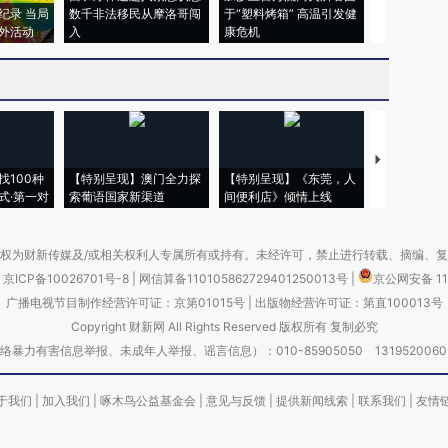
纪录 当局
数千非法移民从摩洛哥闯
于“塑料烤箱” 高温引发健
术：是什么
外活动
入
康危机
心“花钱找虐
【推广】走
找100种
【特别呈现】澳门全力探
【特别呈现】《东莞，人
会，让数智科
式·第一对
索葡语国家新渠道
间便利店》倾情上线
业
权为财新传媒及/或相关权利人专属所有或持有。未经许可，禁止进行转载、摘编、
京ICP备10026701号-8
|
网信算备110105862729401250013号
|
京公网安备 11
广播电视节目制作经营许可证：京第01015号
|
出版物经营许可证：第直100013号
Copyright 财新网 All Rights Reserved 版权所有 复制必究
害信息举报、未成年人举报、谣言信息）：010-85905050 13195200605 举报邮
于我们
|
加入我们
|
啄木鸟公益基金会
|
意见与反馈
|
提供新闻线索
|
联系我们
|
友情