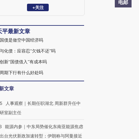
电邮
+关注
天平最新文章
国债是做空中国经济吗
与化债：应容忍“欠钱不还”吗
创新“国债借入”有成本吗
周期下行有什么好处吗
新文章
25
人事观察｜长期任职湖北 周新群升任中
研室副主任
3
能源内参｜中东局势催化东南亚能源焦虑
出台光伏新政加速转型；伊朗称与阿曼接近