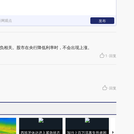
新网观点
发布
负相关。股市在央行降低利率时，不会出现上涨。
1
·
回复
·
回复
西班牙休达进入紧急状态
加沙上百万流离失所者困
视线｜HYR