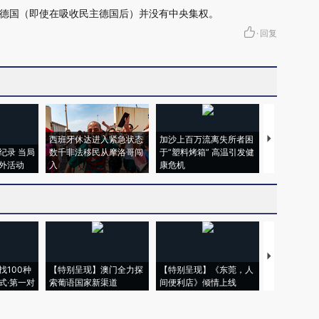
德国（即使在吸收民主德国后）并没有中央集权。
·
回复
西班牙休达进入紧急状态
加沙上百万流离失所者困
马航飞行员
纪录 当局
数千非法移民从摩洛哥闯
于“塑料烤箱” 高温引发健
粒摇头丸 尿
外活动
入
康危机
毒品
【推广】走
找100种
【特别呈现】澳门全力探
【特别呈现】《东莞，人
会，让数智科
式·第一对
索葡语国家新渠道
间便利店》倾情上线
业