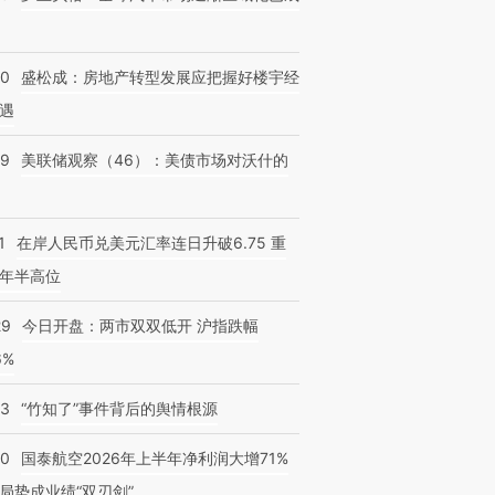
50
盛松成：房地产转型发展应把握好楼宇经
遇
39
美联储观察（46）：美债市场对沃什的
1
在岸人民币兑美元汇率连日升破6.75 重
年半高位
29
今日开盘：两市双双低开 沪指跌幅
6%
13
“竹知了”事件背后的舆情根源
10
国泰航空2026年上半年净利润大增71%
局势成业绩“双刃剑”