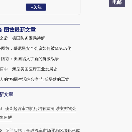
当代经济史，也广泛涉猎政治、军事和思
电邮
想史领域。著有《滔天洪水：第一次世界
+关注
大战与全球秩序的重建》《毁灭的代价：
纳粹经济的形成与崩溃》《崩盘：全球金
融危机如何重塑世界》。2019年，图兹入
当·图兹最新文章
选《外交政策》杂志“全球百大思想家”。
之后，德国防务困局待解
·图兹：慕尼黑安全会议如何被MAGA化
·图兹：美国陷入了新的阶级战争
房中，亲见美国医疗工业发展史
人的“狗屎生活综合症”与斯塔默的工党
新文章
6
侦查起诉审判执行均有漏洞 涉案财物处
象何解
58
罗兰贝格：全球汽车市场逐渐区域化已成