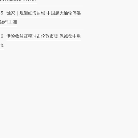
45
独家｜规避红海封锁 中国超大油轮停靠
绕行非洲
36
港险收益征税冲击伦敦市场 保诚盘中重
3%