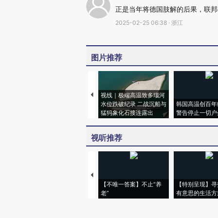
正是当年将德国肢解的后果，联邦
2025-02-25 06:38 · 浙江
图片推荐
视线｜极端高温致多瑙河
水位跌破纪录 二战沉船与
韩国高温创百年
猛犸象化石接连露出
警告停止一切户
视听推荐
【不唯一答案】不止“养
【特别呈现】寻
老”
有意思的生活方