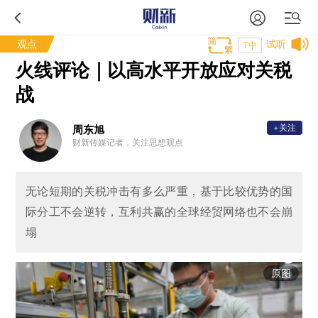
观点
试听
T中
火线评论｜以高水平开放应对关税
战
+关注
周东旭
财新传媒记者，关注思想观点
无论短期的关税冲击有多么严重，基于比较优势的国
际分工不会逆转，互利共赢的全球经贸网络也不会崩
塌
原图