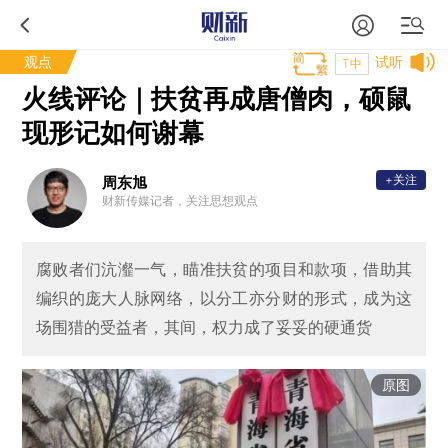
观点
试听
T中
火线评论｜扶贫再成唐僧肉，硕鼠
现形记如何谢幕
+关注
周东旭
财新传媒记者，关注思想观点
腐败者们沆瀣一气，瞄准扶贫的项目和款项，借助其
编织的庞大人脉网络，以分工亦分财的形式，成为这
场围猎的受益者，其间，权力成了妥妥的硬通货
原图