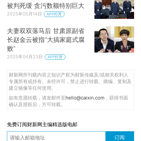
被判死缓 贪污数额特别巨大
2025年05月14日
APP打开
夫妻双双落马后 甘肃原副省
长赵金云被指“大搞家庭式腐
败”
2025年04月23日
APP打开
财新网所刊载内容之知识产权为财新传媒及/或相关权利人
专属所有或持有。未经许可，禁止进行转载、摘编、复制及
建立镜像等任何使用。
如有意愿转载，请发邮件至
hello@caixin.com
，获得书面
确认及授权后，方可转载。
免费订阅财新网主编精选版电邮
订阅