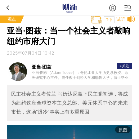
观点
试听
T中
亚当·图兹：当一个社会主义者敲响
纽约市府大门
2025年07月04日 10:42
+关注
亚当·图兹
亚当·图兹（Adam Tooze）：哥伦比亚大学历史系教授、欧
洲研究中心主任。曾任教于剑桥大学和耶鲁大学，博士毕业
于伦敦政治经济学院。他的研究兴趣为20世纪及当代经济史
，也广泛涉猎政治、军事和思想史领域。著有《滔天洪水：
第一次世界大战与全球秩序的重建》《毁灭的代价：纳粹经
民主社会主义者佐兰·马姆达尼赢下民主党初选，将成
济的形成与崩溃》《崩盘：全球金融危机如何重塑世界》。2
为纽约这座全球资本主义总部、美元体系中心的未来
019年，图兹入选《外交政策》杂志“全球百大思想家”。
市长，这场“爆冷”事实上有多重原因
原图