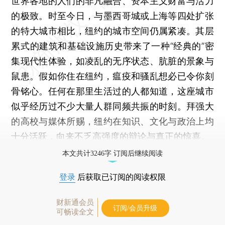
世界各地的人们的非凡融合、资本主义财富与活力
的极致。时至今日，与墨西哥城或上海等四处扩张
的特大城市相比，纽约的城市空间仍属紧凑。其层
累式的建筑和基础设施历史带来了一种“经典的”密
集现代性体验，如凌乱的无序状态、肮脏的景象与
鼠患。假如你住在纽约，瘟疫和骚乱想必已令你刻
骨铭心。任何在那里生活过的人都知道，这座城市
似乎经历过不少大量人群同频共振的时刻。拜强大
的高校与媒体所赐，纽约在知识、文化与政治上均
十分活跃，向来不乏高强度的辩论与真正的惊喜。
本文共计3246字 订阅后继续阅读
登录
后获取已订阅的阅读权限
财新通会员
订阅/会员升级
可畅读全文